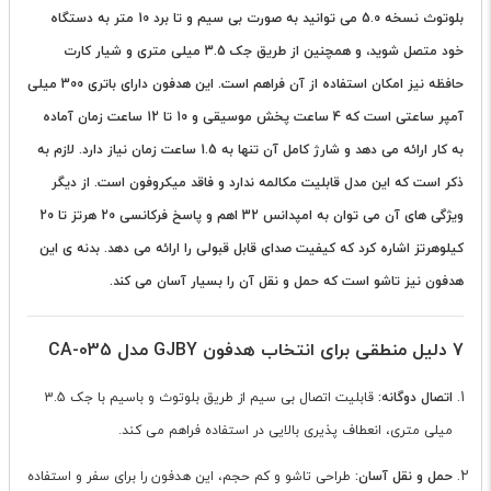
بلوتوث نسخه 5.0 می توانید به صورت بی سیم و تا برد 10 متر به دستگاه
خود متصل شوید، و همچنین از طریق جک 3.5 میلی متری و شیار کارت
حافظه نیز امکان استفاده از آن فراهم است. این هدفون دارای باتری 300 میلی
آمپر ساعتی است که 4 ساعت پخش موسیقی و 10 تا 12 ساعت زمان آماده
به کار ارائه می دهد و شارژ کامل آن تنها به 1.5 ساعت زمان نیاز دارد. لازم به
ذکر است که این مدل قابلیت مکالمه ندارد و فاقد میکروفون است. از دیگر
ویژگی های آن می توان به امپدانس 32 اهم و پاسخ فرکانسی 20 هرتز تا 20
کیلوهرتز اشاره کرد که کیفیت صدای قابل قبولی را ارائه می دهد. بدنه ی این
هدفون نیز تاشو است که حمل و نقل آن را بسیار آسان می کند.
7 دلیل منطقی برای انتخاب هدفون GJBY مدل CA-035
اتصال دوگانه:
قابلیت اتصال بی سیم از طریق بلوتوث و باسیم با جک 3.5
میلی متری، انعطاف پذیری بالایی در استفاده فراهم می کند.
حمل و نقل آسان:
طراحی تاشو و کم حجم، این هدفون را برای سفر و استفاده