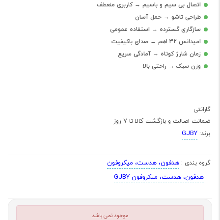
اتصال بی سیم و باسیم → کاربری منعطف
طراحی تاشو → حمل آسان
سازگاری گسترده → استفاده عمومی
امپدانس 32 اهم → صدای باکیفیت
زمان شارژ کوتاه → آمادگی سریع
وزن سبک → راحتی بالا
گارانتی
ضمانت اصالت و بازگشت کالا تا 7 روز
GJBY
برند:
هدفون، هدست، میکروفون
گروه بندی :
هدفون، هدست، میکروفون GJBY
موجود نمی باشد