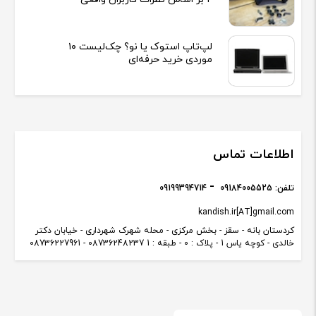
لپ‌تاپ استوک یا نو؟ چک‌لیست ۱۰
موردی خرید حرفه‌ای
اطلاعات تماس
تلفن:
09184005525
09199394714
kandish.ir[AT]gmail.com
کردستان بانه - سقز - بخش مرکزی - محله شهرک شهرداری - خیابان دکتر
خالدی - کوچه یاس 1 - پلاک : 0 - طبقه : 1 08736248237 - 08736227961