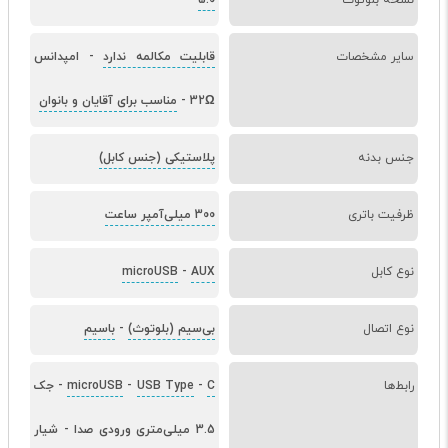
نسخه بلوتوث
5.0
سایر مشخصات
قابلیت مکالمه ندارد
-
امپدانس
32Ω
-
مناسب برای آقایان و بانوان
جنس بدنه
پلاستیکی (جنس کابل)
ظرفیت باتری
300 میلی‌آمپر ساعت
نوع کابل
AUX
-
microUSB
نوع اتصال
بی‌سیم (بلوتوث)
-
باسیم
رابط‌ها
C
-
USB Type
-
microUSB
-
جک
3.5 میلی‌متری ورودی صدا
-
شیار