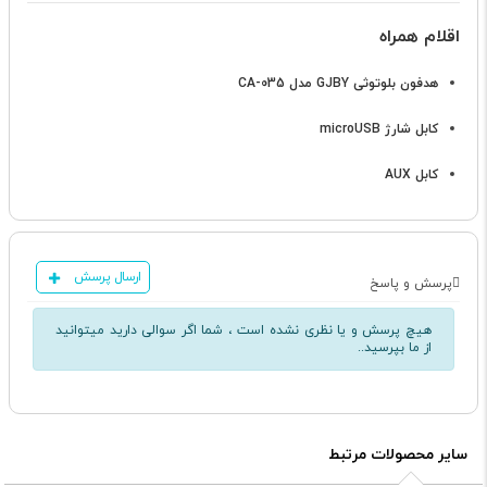
اقلام همراه
هدفون بلوتوثی GJBY مدل CA-035
کابل شارژ microUSB
کابل AUX
ارسال پرسش
پرسش و پاسخ
هیچ پرسش و یا نظری نشده است ، شما اگر سوالی دارید میتوانید
از ما بپرسید..
سایر محصولات مرتبط