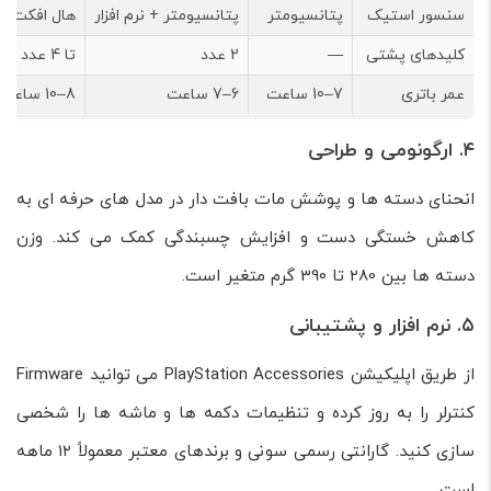
سنسور استیک
پتانسیومتر
پتانسیومتر + نرم افزار
هال افکت
کلیدهای پشتی
—
2 عدد
تا 4 عدد
عمر باتری
7–10 ساعت
6–7 ساعت
8–10 ساعت
۴. ارگونومی و طراحی
انحنای دسته ها و پوشش مات بافت دار در مدل های حرفه ای به
کاهش خستگی دست و افزایش چسبندگی کمک می کند. وزن
دسته ها بین 280 تا 390 گرم متغیر است.
۵. نرم افزار و پشتیبانی
از طریق اپلیکیشن PlayStation Accessories می توانید Firmware
کنترلر را به روز کرده و تنظیمات دکمه ها و ماشه ها را شخصی
سازی کنید. گارانتی رسمی سونی و برندهای معتبر معمولاً ۱۲ ماهه
است.