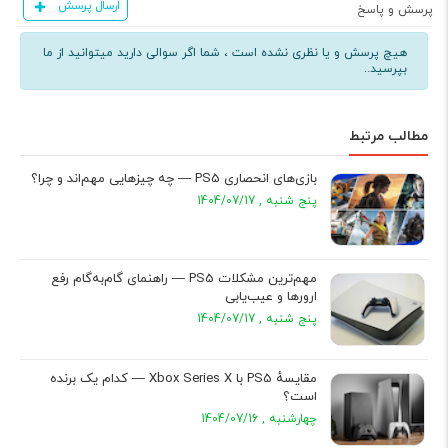
ارسال پرسش
پرسش و پاسخ
هیچ پرسش و یا نظری نشده است ، شما اگر سوالی دارید میتوانید از ما
بپرسید..
مطالب مرتبط
بازی‌های انحصاری PS5 — چه چیزهایی مهم‌اند و چرا؟
پنج شنبه , 1404/07/17
مهم‌ترین مشکلات PS5 — راهنمای گام‌به‌گام رفع
ارورها و عیب‌یابی
پنج شنبه , 1404/07/17
مقایسهٔ PS5 با Xbox Series X — کدام یک برنده
است؟
چهارشنبه , 1404/07/16