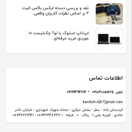
نقد و بررسی دسته ایکس باکس الیت
2 بر اساس نظرات کاربران واقعی
لپ‌تاپ استوک یا نو؟ چک‌لیست ۱۰
موردی خرید حرفه‌ای
اطلاعات تماس
تلفن:
09184005525
09199394714
kandish.ir[AT]gmail.com
کردستان بانه - سقز - بخش مرکزی - محله شهرک شهرداری - خیابان دکتر
خالدی - کوچه یاس 1 - پلاک : 0 - طبقه : 1 08736248237 - 08736227961