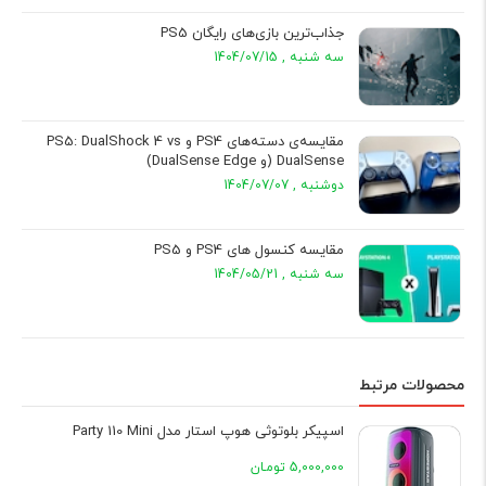
جذاب‌ترین بازی‌های رایگان PS5
سه شنبه , 1404/07/15
مقایسه‌ی دسته‌های PS4 و PS5: DualShock 4 vs
DualSense (و DualSense Edge)
دوشنبه , 1404/07/07
مقایسه کنسول های PS4 و PS5
سه شنبه , 1404/05/21
محصولات مرتبط
اسپیکر بلوتوثی هوپ استار مدل Party 110 Mini
5,000,000 تومـان