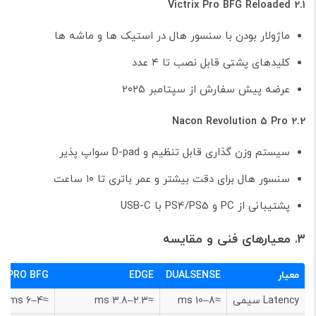
2.1 Victrix Pro BFG Reloaded
ماژولار بودن با سنسور هال در استیک ها و ماشه ها
کلیدهای پشتی قابل نصب تا ۴ عدد
عرضه پیش سفارش از سپتامبر ۲۰۲۵
2.2 Nacon Revolution 5 Pro
سیستم وزن گذاری قابل تنظیم و D-pad سواپ پذیر
سنسور هال برای دقت بیشتر و عمر باتری تا ۱۰ ساعت
پشتیبانی از PC و PS4/PS5 با USB-C
۳. معیارهای فنی و مقایسه
معیار
DUALSENSE
EDGE
X PRO BFG
Latency سیمی
≈8–10 ms
≈2.3–3.8 ms
≈4–6 ms