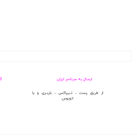
ارسـال به سرتاسر ایران
گ
از طریق پست ، تــیپاکس ، باربــری و یا
اتوبوس