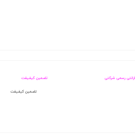
ارانتی رسمی شرکتی
تضـمین کیفـیفت
تضـمین کیفـیفت