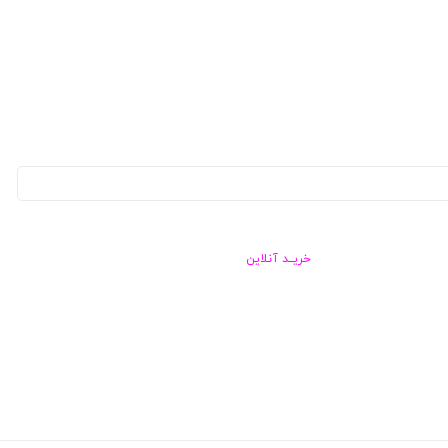
خریــد آنلاین