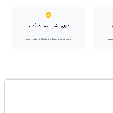
دارای نشان ضمانت تُرُب
مطمئن.
تأیید اصالت و عملکرد فروشگاه در پلتفرم تُرُب.