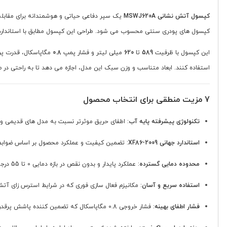
کپسول آتش نشانی MSWJ620A
یک سپر دفاعی حیاتی و هوشمندانه برای مقابله ب
کپسول های پودری سنتی محسوب می شود. طراحی این کپسول مطابق با استاندارد
این کپسول با ظرفیت
589
تا
620
میلی لیتر و فشار پمپ
0.8
مگاپاسکال، قدرت پرت
استفاده کنند. ابعاد متناسب و وزن سبک این مدل، اجازه می دهد تا به راحتی د
7 مزیت منطقی برای انتخاب محصول
تکنولوژی پیشرفته پایه آب
: اطفای حریق موثرتر نسبت به مدل های قدیمی و 
استاندارد جهانی XF86-2009
: تضمین کیفیت و عملکرد محصول بر اساس ضوابط ا
محدوده دمایی گسترده
: عملکرد پایدار و بدون نقص در بازه دمایی 0 تا 55 درجه سانتی گراد.
استفاده سریع و آسان
: مکانیزم فعال سازی فوری که در شرایط استرس زای آ
فشار اطفای بهینه
: فشار خروجی 0.8 مگاپاسکال که تضمین کننده پاشش پرقدرت مواد به مرکز حریق است.