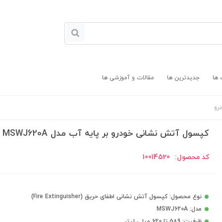
 ها
جدیدترین ها
مقالات و آموزشی ها
رو
کپسول آتش نشانی خودرو بر پایه آب مدل MSWJ620A
کد محصول:
10014520
نوع محصول: کپسول آتش نشانی اطفای حریق (Fire Extinguisher)
مدل: MSWJ620A
ظرفیت: 589 تا 620 میلی لیتر