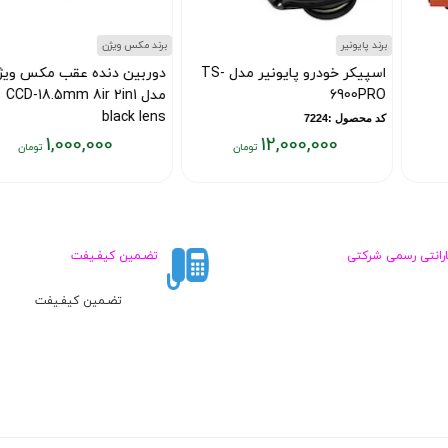
برند پایونیر
برند مکس ویژن
اسپیکر خودرو پایونیر مدل TS-
دوربین دنده عقب مکس ویژن
6900PRO
مدل CCD-18.5mm 8ir 2in1
black lens
کد محصول :7224
1,000,000
12,000,000
کد محصول :10014672
قیمت
قیمت
فعلی:
فعلی:
۱,۰۰۰,۰۰۰
۱۲,۰۰۰,۰۰۰
تومان
تومان
ارانتی رسمی شرکتی
تضـمین کیفـیفت
تضـمین کیفـیفت