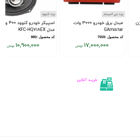
برند جی آمیستار
برند کنوود
ب
مبدل برق خودرو 3000 وات
اسپیکر خودرو کنوود 400 وات
GAmistar
مدل KFC-HQ718EX
r
کد محصول :7559
کد محصول :880
ک
10,900,000
17,000,000
قیمت
قیمت
ق
فعلی:
فعلی:
فع
۰۰
۱۰,۹۰۰,۰۰۰
۱۷,۰۰۰,۰۰۰
تومان
تومان
تو
خریــد آنلاین