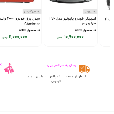
برند پایونیر
برند جی آمیستار
اسپیکر خودرو پایونیر مدل TS-
مبدل برق خودرو 2000 وات
GAmistar
6975 V3
کد محصول :4978
کد محصول :4809
11,000,000
10,900,000
قیمت
قیمت
فعلی:
فعلی:
۱۱,۰۰۰,۰۰۰
۱۰,۹۰۰,۰۰۰
تومان
تومان
ارسـال به سرتاسر ایران
گ
از طریق پست ، تــیپاکس ، باربــری و یا
اتوبوس