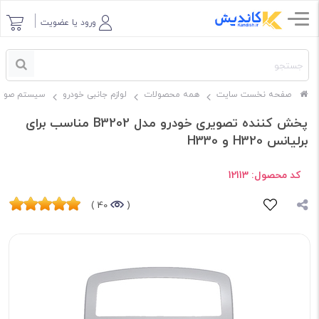
ورود یا عضویت
صفحه نخست سایت
همه محصولات
لوازم جانبی خودرو
سیستم صوتی
پخش کننده تصویری خودرو مدل B3202 مناسب برای
برلیانس H320 و H330
کد محصول:
12113
40 )
(