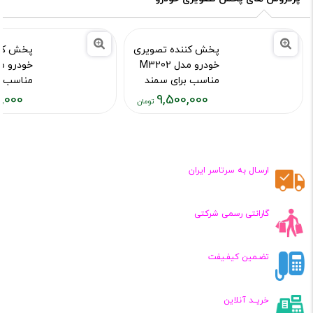
پخش کننده تصویری
پخش کنن
خودرو مدل M3202
مناسب برای سمند
مناسب بر
سورن
,000
9,500,000
کد محصول :650
کد محصول :12647
قیمت
قیمت
فعلی:
فعلی:
,۵۰۰,۰۰۰
۹,۵۰۰,۰۰۰
تومان
تومان
ارسـال به سرتاسر ایران
گارانتی رسمی شرکتی
تضـمین کیفـیفت
خریــد آنلاین