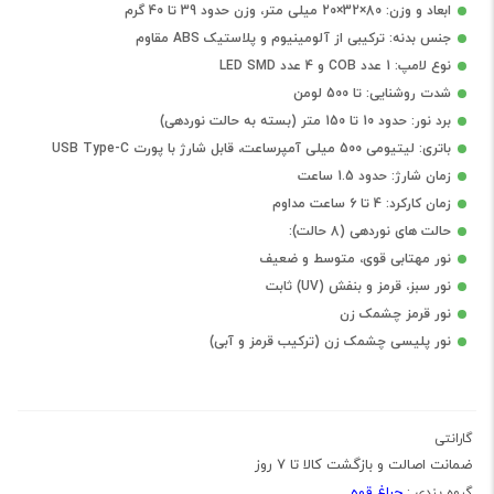
ابعاد و وزن: 80×32×20 میلی متر، وزن حدود 39 تا 40 گرم
جنس بدنه: ترکیبی از آلومینیوم و پلاستیک ABS مقاوم
نوع لامپ: 1 عدد COB و 4 عدد LED SMD
شدت روشنایی: تا 500 لومن
برد نور: حدود 10 تا 150 متر (بسته به حالت نوردهی)
باتری: لیتیومی 500 میلی آمپرساعت، قابل شارژ با پورت USB Type-C
زمان شارژ: حدود 1.5 ساعت
زمان کارکرد: 4 تا 6 ساعت مداوم
حالت های نوردهی (8 حالت):
نور مهتابی قوی، متوسط و ضعیف
نور سبز، قرمز و بنفش (UV) ثابت
نور قرمز چشمک زن
نور پلیسی چشمک زن (ترکیب قرمز و آبی)
گارانتی
ضمانت اصالت و بازگشت کالا تا 7 روز
چراغ قوه
گروه بندی :