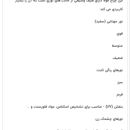
این چراغ قوه دارای طیف وسیعی از حالت های نوری است که آن را بسیار
کاربردی می کند:
نور مهتابی (سفید):
قوی
متوسط
ضعیف
نورهای رنگی ثابت:
سبز
قرمز
بنفش (UV) - مناسب برای تشخیص اسکناس، مواد فلورسنت و ...
نورهای چشمک زن: