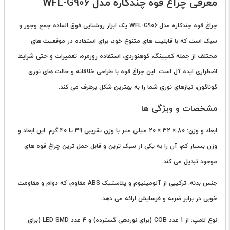
معرفی چراغ قوه چندکاره مدل WFL-G906
چراغ قوه چندکاره مدل WFL-G906 یک ابزار روشنایی فوق العاده جمع وجور و
سبک است که با قابلیت های متنوع خود، برای استفاده در موقعیت های
مختلف از جمله کمپینگ، کوهنوردی، استفاده روزمره، تعمیرات و حتی شرایط
اضطراری ایده آل است. این چراغ قوه با طراحی خلاقانه و حالت های نوری
گوناگون، نیازهای نوری شما را به بهترین شکل برطرف می کند.
مشخصات و ویژگی ها
ابعاد و وزن: 80 × 32 × 20 میلی متر با وزن تقریبی 39 تا 40 گرم. این ابعاد و
وزن بسیار کم، آن را به یکی از سبک ترین و قابل حمل ترین چراغ قوه های
موجود تبدیل می کند.
جنس بدنه: ترکیبی از آلومینیوم و پلاستیک ABS مقاوم، که دوام و مقاومت
خوبی در برابر ضربه و فرسایش ارائه می دهد.
نوع لامپ: از 1 عدد COB (برای نوردهی گسترده) و 4 عدد LED SMD (برای