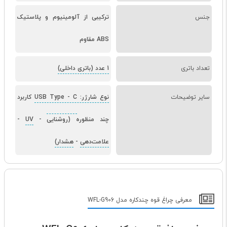
جنس
ترکیبی از آلومینیوم و پلاستیک
ABS مقاوم
تعداد باتری
1 عدد (باتری داخلی)
سایر توضیحات
نوع شارژر: USB Type
-
C کاربرد
چند منظوره (روشنایی
-
UV
-
علامت‌دهی
-
هشدار)
معرفی چراغ قوه چندکاره مدل WFL-G906