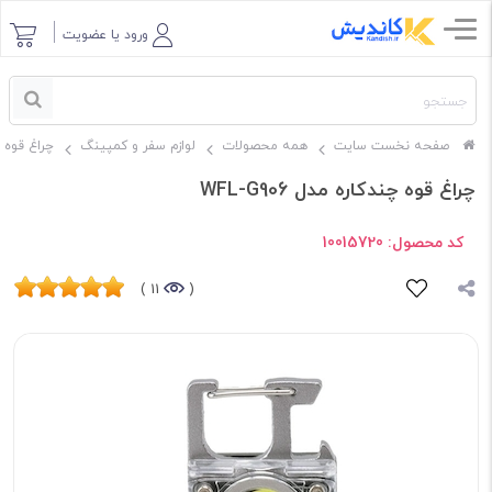
ورود یا عضویت
صفحه نخست سایت
همه محصولات
لوازم سفر و کمپینگ
چراغ قوه
چراغ قوه چندکاره مدل WFL-G906
کد محصول:
10015720
11 )
(