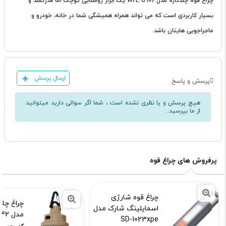
چراغ قوه چندکاره مدل WFL-G906 یک ابزار روشنایی کوچک اما قدرتمند و
بسیار کاربردی است که می تواند همراه همیشگی شما در خانه، خودرو و
ماجراجویی هایتان باشد.
ارسال پرسش
پرسش و پاسخ
هیچ پرسش و یا نظری نشده است ، شما اگر سوالی دارید میتوانید
از ما بپرسید..
پرفروش های چراغ قوه
چراغ قوه شارژی
چراغ چاد
اسمایلینگ شارک مدل
مدل YD_42
SD-1023xpe
کد محصول :14901