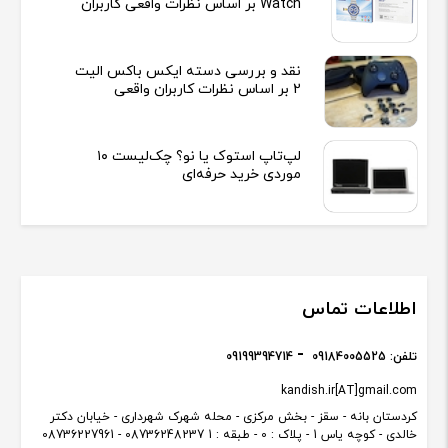
Watch بر اساس نظرات واقعی کاربران
نقد و بررسی دسته ایکس باکس الیت
2 بر اساس نظرات کاربران واقعی
لپ‌تاپ استوک یا نو؟ چک‌لیست ۱۰
موردی خرید حرفه‌ای
اطلاعات تماس
تلفن:
09184005525
09199394714
kandish.ir[AT]gmail.com
کردستان بانه - سقز - بخش مرکزی - محله شهرک شهرداری - خیابان دکتر
خالدی - کوچه یاس 1 - پلاک : 0 - طبقه : 1 08736248237 - 08736227961