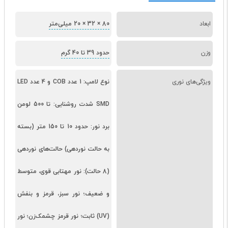
ابعاد
80 × 32 × 20 میلی‌متر
وزن
حدود 39 تا 40 گرم
ویژگی‌های نوری
نوع لامپ: 1 عدد COB و 4 عدد LED
SMD شدت روشنایی: تا 500 لومن
برد نور: حدود 10 تا 150 متر (بسته
به حالت نوردهی) حالت‌های نوردهی
(8 حالت): نور مهتابی قوی، متوسط
و ضعیف؛ نور سبز، قرمز و بنفش
(UV) ثابت؛ نور قرمز چشمک‌زن؛ نور