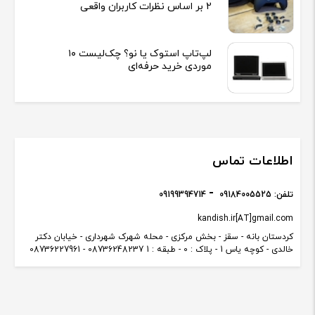
2 بر اساس نظرات کاربران واقعی
لپ‌تاپ استوک یا نو؟ چک‌لیست ۱۰
موردی خرید حرفه‌ای
اطلاعات تماس
تلفن:
09184005525
09199394714
kandish.ir[AT]gmail.com
کردستان بانه - سقز - بخش مرکزی - محله شهرک شهرداری - خیابان دکتر
خالدی - کوچه یاس 1 - پلاک : 0 - طبقه : 1 08736248237 - 08736227961