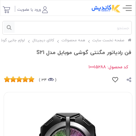
ورود یا عضویت
صفحه نخست سایت
همه محصولات
کالای دیجیتال
لوازم جانبی گوش
فن رادیاتور مگنتی گوشی موبایل مدل S21
کد محصول:
10015288
34 )
(