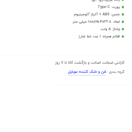
پورت: Type-C
جنس: ABS + آلیاژ آلومینیوم
ابعاد: 108x65.4x22.8 میلی متر
ولتاژ: 5 ولت
اقلام همراه: 1 عدد خط شارژ
ضمانت اصالت و بازگشت کالا تا 7 روز
گارانتی
فن و خنک کننده موبایل
گروه بندی :