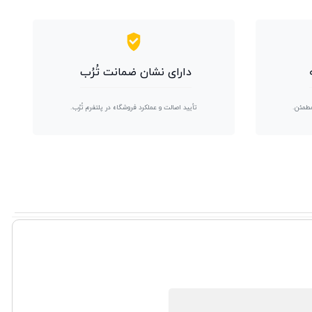
دارای نشان ضمانت تُرُب
مطمئن.
تأیید اصالت و عملکرد فروشگاه در پلتفرم تُرُب.