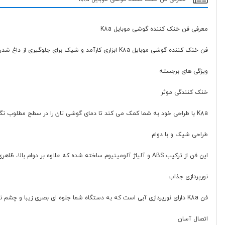
معرفی فن خنک کننده گوشی موبایل K8a
فن خنک کننده گوشی موبایل K8a ابزاری کارآمد و شیک برای جلوگیری از داغ شدن گوشی شما در حین استفاده های سنگین است. این فن با ترکیبی از متریال باکیفیت و نورپردازی جذاب، تجربه ای خنک و دلپذیر را برای کاربران فراهم می کند.
ویژگی های برجسته
خنک کنندگی موثر
K8a با طراحی خود به شما کمک می کند تا دمای گوشی تان را در سطح مطلوب نگه دارید. این امر برای حفظ عملکرد بهینه دستگاه، به ویژه هنگام بازی های طولانی مدت یا اجرای برنامه های پرمصرف، بسیار مهم است.
طراحی شیک و با دوام
این فن از ترکیب ABS و آلیاژ آلومینیوم ساخته شده که علاوه بر دوام بالا، ظاهری مدرن و جذاب به آن می بخشد. با وزن 121 گرم و ابعاد 108x65.4x22.8mm، سبک و قابل حمل است.
نورپردازی جذاب
فن K8a دارای نورپردازی آبی است که به دستگاه شما جلوه ای بصری زیبا و چشم نواز می دهد و تجربه کاربری را لذت بخش تر می کند.
اتصال آسان