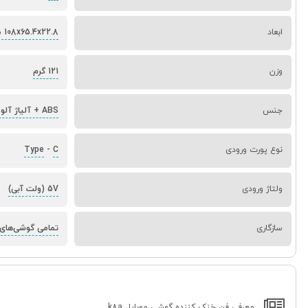
ابعاد
108x65.4x22.8 میلی‌متر
وزن
121 گرم
جنس
ABS + آلیاژ آلومینیوم
نوع پورت ورودی
C
-
Type
ولتاژ ورودی
5V (ولت آبی)
سازگاری
تمامی گوشی‌های 
معرفی فن خنک کننده گوشی موبایل k8a