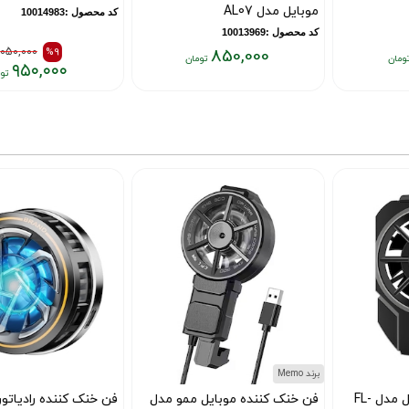
موبایل مدل AL07
کد محصول :10014983
کد محصول :10013969
1,050,000
%9
850,000
۹۵۰,۰۰۰
قیمت
قیمت
قیمت
فعلی:
قبلی:
فعلی:
۸۵۰,۰۰۰
۱,۰۵۰,۰۰۰
۹۵۰,۰۰۰
تومان
تومان
تومان
بود
برند Memo
فن خنک کننده موبایل ممو مدل
فن خنک کننده رادیاتوری گوشی