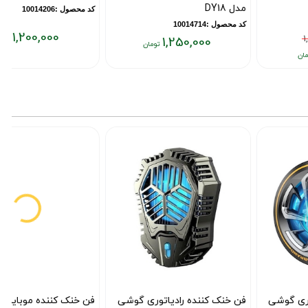
مدل DY18
کد محصول :10014206
کد محصول :10014714
1,200,000
1,250,000
قیمت
ق
قیمت
فعلی:
ف
فعلی:
۰
۱,۲۰۰,۰۰۰
۱,۲۵۰,۰۰۰
تومان
ت
تومان
فن خنک کننده رادیاتوری گوشی
فن خنک کننده موبایل GT28