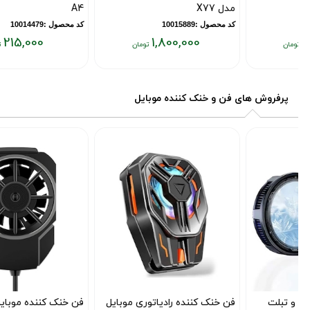
مدل X77
A4
کد محصول :10015889
کد محصول :10014479
215,000
1,800,000
قیمت
قیمت
فعلی:
فعلی:
۲۱۵,۰۰۰
۱,۸۰۰,۰۰۰
پرفروش های فن و خنک کننده موبایل
تومان
تومان
فن خنک کننده رادیاتوری موبایل
فن خنک کننده موبایل مدل FL-