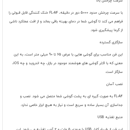
سرعت چرخش بالا
با سرعت چرخش حدود 5000 دور در دقیقه، FL-A4 خنک کنندگی قابل قبولی را
فراهم می کند تا گوشی شما در دمای بهینه باقی بماند و از افت عملکرد ناشی
از گرما پیشگیری شود.
سازگاری گسترده
این فن مناسب برای گوشی هایی با عرض 65 تا 90 میلی متر است، به این
معنی که با اکثر گوشی های هوشمند موجود در بازار، چه اندروید و چه iOS،
سازگار است.
نصب آسان
FL-A4 به صورت گیره ای به پشت گوشی شما متصل می شود. نصب و
جداسازی آن بسیار ساده و سریع است و نیاز به هیچ ابزار خاصی ندارد.
منبع تغذیه USB
این فن از طریق کابل USB با ورودی 5 ولت و 2 آمپر تغذیه می شود. این