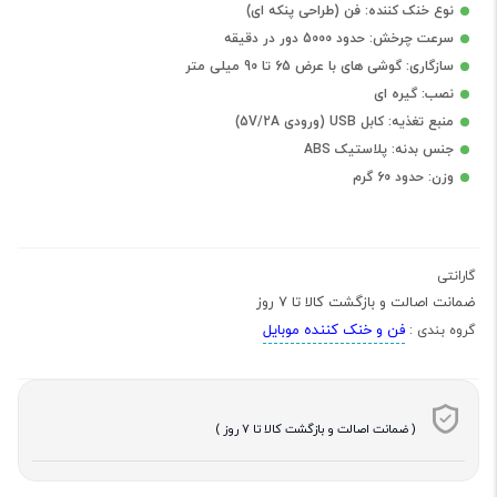
نوع خنک کننده: فن (طراحی پنکه ای)
سرعت چرخش: حدود 5000 دور در دقیقه
سازگاری: گوشی های با عرض 65 تا 90 میلی متر
نصب: گیره ای
منبع تغذیه: کابل USB (ورودی 5V/2A)
جنس بدنه: پلاستیک ABS
وزن: حدود 60 گرم
گارانتی
ضمانت اصالت و بازگشت کالا تا 7 روز
فن و خنک کننده موبایل
گروه بندی :
( ضمانت اصالت و بازگشت کالا تا 7 روز )