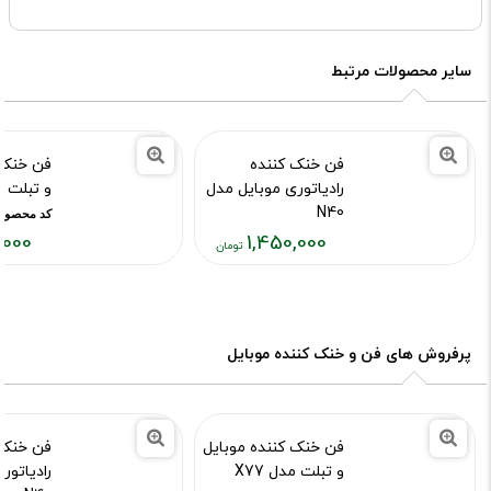
سایر محصولات مرتبط
فن خنک کننده
فن خنک 
رادیاتوری موبایل مدل
و تبلت مد
N40
کد محصول :15889
,000
1,450,000
کد محصول :10015892
قیمت
قیمت
فعلی:
فعلی:
۵۰,۰۰۰
۱,۸۰۰,۰۰۰
تومان
تومان
پرفروش های فن و خنک کننده موبایل
فن خنک کننده موبایل
فن خنک 
و تبلت مدل X77
رادیاتور