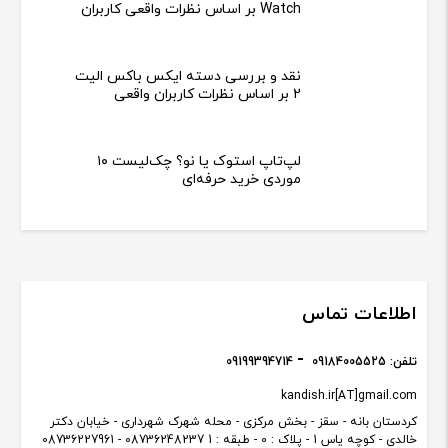
Watch بر اساس نظرات واقعی کاربران
نقد و بررسی دسته ایکس باکس الیت
2 بر اساس نظرات کاربران واقعی
لپ‌تاپ استوک یا نو؟ چک‌لیست ۱۰
موردی خرید حرفه‌ای
اطلاعات تماس
تلفن:
09184005525
09199394714
kandish.ir[AT]gmail.com
کردستان بانه - سقز - بخش مرکزی - محله شهرک شهرداری - خیابان دکتر
خالدی - کوچه یاس 1 - پلاک : 0 - طبقه : 1 08736248237 - 08736227961