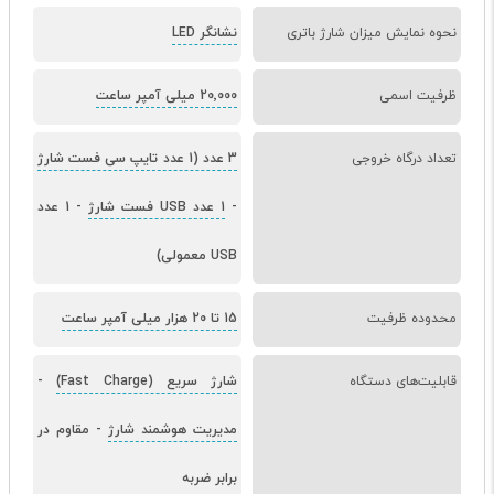
نحوه نمایش میزان شارژ باتری
نشانگر LED
ظرفیت اسمی
20٬000 میلی آمپر ساعت
تعداد درگاه خروجی
3 عدد (1 عدد تایپ سی فست شارژ
-
1 عدد USB فست شارژ
-
1 عدد
USB معمولی)
محدوده ظرفیت
15 تا 20 هزار میلی آمپر ساعت
قابلیت‌های دستگاه
شارژ سریع (Fast Charge)
-
مدیریت هوشمند شارژ
-
مقاوم در
برابر ضربه