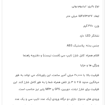
نوع باتری: لیتیوم-یونی
ابعاد: 154x73x27 میلی متر
وزن: 470 گرم
نشانگر LED: دارد
جنس بدنه: پلاستیک ABS
اقلام همراه: کابل شارژ تایپ سی (فست نیست) و دفترچه راهنما
ویژگی ها و مزایا
ظرفیت بالا: با 20,000 میلی آمپر ساعت، این پاوربانک می تواند به طور
میانگین حدود 2.5 تا 3 بار تلفن همراه شما را به طور کامل شارژ کند. این
ظرفیت برای شارژ تبلت، دوربین، GPS و MP3 پلیر نیز مناسب است.
ورودی های متنوع: دارای دو درگاه ورودی (یک عدد تایپ سی و یک عدد