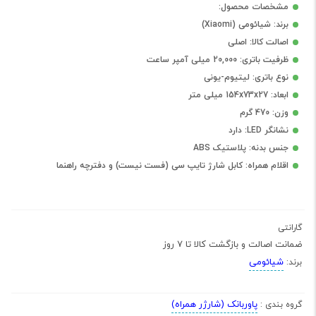
مشخصات محصول:
برند: شیائومی (Xiaomi)
اصالت کالا: اصلی
ظرفیت باتری: 20,000 میلی آمپر ساعت
نوع باتری: لیتیوم-یونی
ابعاد: 154x73x27 میلی متر
وزن: 470 گرم
نشانگر LED: دارد
جنس بدنه: پلاستیک ABS
اقلام همراه: کابل شارژ تایپ سی (فست نیست) و دفترچه راهنما
گارانتی
ضمانت اصالت و بازگشت کالا تا 7 روز
شیائومی
برند:
پاوربانک (شارژر همراه)
گروه بندی :