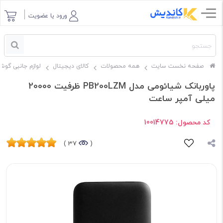
ورود یا عضویت
صفحه نخست سایت
همه محصولات
کالای دیجیتال
لوازم جانبی گوش
پاوربانک شیائومی مدل PB200LZM ظرفیت 20000
میلی آمپر ساعت
کد محصول:
10014775
37 )
(