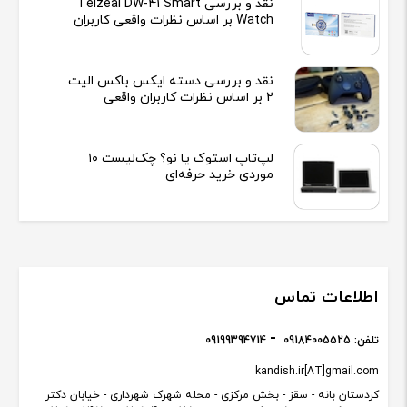
نقد و بررسی Telzeal DW-41 Smart
Watch بر اساس نظرات واقعی کاربران
نقد و بررسی دسته ایکس باکس الیت
2 بر اساس نظرات کاربران واقعی
لپ‌تاپ استوک یا نو؟ چک‌لیست ۱۰
موردی خرید حرفه‌ای
اطلاعات تماس
تلفن:
09184005525
09199394714
kandish.ir[AT]gmail.com
کردستان بانه - سقز - بخش مرکزی - محله شهرک شهرداری - خیابان دکتر