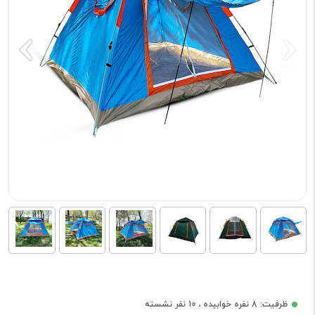
ظرفیت: 8 نفره خوابیده ، 10 نفر نشسته