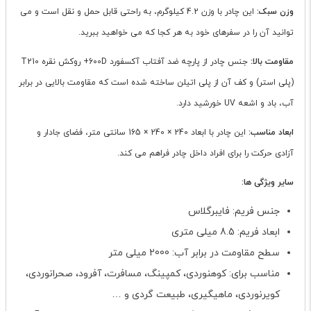
وزن سبک:
این چادر با وزن 4.2 کیلوگرم، به راحتی قابل حمل و نقل است و می
توانید آن را در سفرهای خود به هر کجا که می خواهید ببرید.
مقاومت بالا:
جنس چادر از پارچه ضد آفتاب آکسفورد 600D+ روکش نقره T210
(پلی استر) و کف آن از پلی اتیلن ساخته شده است که مقاومت بالایی در برابر
آب، باد و اشعه UV خورشید دارد.
ابعاد مناسب:
این چادر با ابعاد 240 × 240 × 165 سانتی متر، فضای جادار و
آزادی حرکت را برای افراد داخل چادر فراهم می کند.
سایر ویژگی ها:
جنس فریم: فایبرگلاس
ابعاد فریم: 8.5 میلی متری
سطح مقاومت در برابر آب: 2000 میلی متر
مناسب برای: کوهنوردی، کمپینگ، مسافرت، آفرود، صحرانوردی،
کویرنوردی، ماهیگیری، طبیعت گردی و …