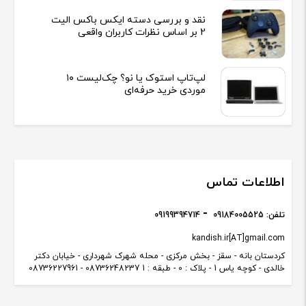
نقد و بررسی دسته ایکس باکس الیت
2 بر اساس نظرات کاربران واقعی
لپ‌تاپ استوک یا نو؟ چک‌لیست ۱۰
موردی خرید حرفه‌ای
اطلاعات تماس
تلفن:
09184005525
09199394714
kandish.ir[AT]gmail.com
کردستان بانه - سقز - بخش مرکزی - محله شهرک شهرداری - خیابان دکتر
خالدی - کوچه یاس 1 - پلاک : 0 - طبقه : 1 08736248237 - 08736227961