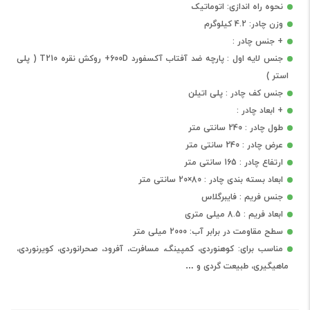
نحوه راه اندازی: اتوماتیک
وزن چادر: 4.2 کیلوگرم
+ جنس چادر :
جنس لایه اول : پارچه ضد آفتاب آکسفورد 600D+ روکش نقره T210 ( پلی
استر )
جنس کف چادر : پلی اتیلن
+ ابعاد چادر :
طول چادر : 240 سانتی متر
عرض چادر : 240 سانتی متر
ارتفاع چادر : 165 سانتی متر
ابعاد بسته بندی چادر : 80×20 سانتی متر
جنس فریم : فایبرگلاس
ابعاد فریم : 8.5 میلی متری
سطح مقاومت در برابر آب: 2000 میلی متر
مناسب برای: کوهنوردی، کمپینگ، مسافرت، آفرود، صحرانوردی، کویرنوردی،
ماهیگیری، طبیعت گردی و …