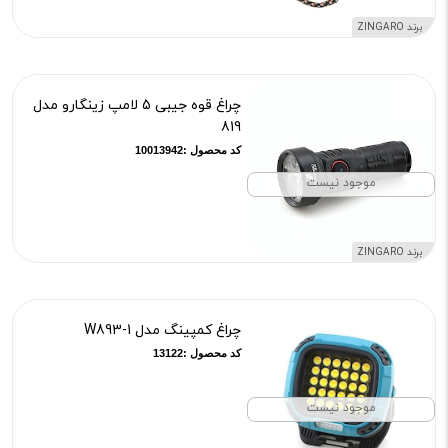
برند ZINGARO
چراغ قوه جیبی 5 لامپ زینگارو مدل
819
کد محصول :10013942
موجود نیست
برند ZINGARO
چراغ کمپینگ مدل W893-1
کد محصول :13122
موجود نیست