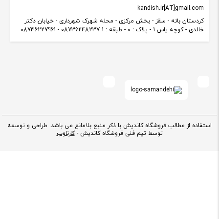
kandish.ir[AT]gmail.com
کردستان بانه - سقز - بخش مرکزی - محله شهرک شهرداری - خیابان دکتر
خالدی - کوچه یاس 1 - پلاک : 0 - طبقه : 1 08736248237 - 08736227961
استفاده از مطالب فروشگاه کاندیش با ذکر منبع بلامانع می باشد. طراحی و توسعه
توسط تیم فنی فروشگاه کاندیش -
کارناوب