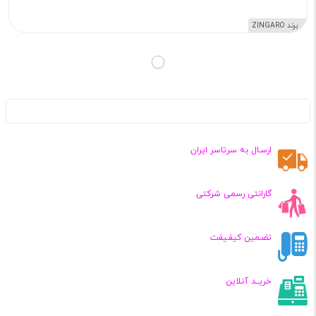
برند ZINGARO
ارسـال به سرتاسر ایران
گارانتی رسمی شرکتی
تضـمین کیفـیفت
خریــد آنلاین