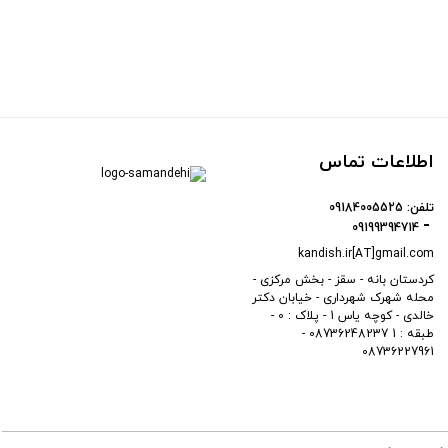
اطلاعات تماس
تلفن:
09184005525
09199394714
kandish.ir[AT]gmail.com
کردستان بانه - سقز - بخش مرکزی -
محله شهرک شهرداری - خیابان دکتر
خالدی - کوچه یاس 1 - پلاک : 0 -
طبقه : 1 08736248237 -
08736227961