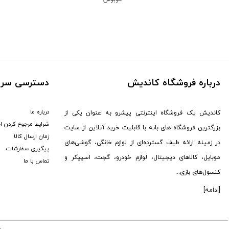
ماجیکار (
1
)
مکسون (
1
)
جی آمیستار (
7
)
سیل (
3
)
دوکسین (
1
)
یویمو (
2
)
درباره فروشگاه کاندیش
دسترسی سری
کالوس (
12
)
برگو (
8
)
درباره ما
کاندیش یک فروشگاه اینترنتی پیشرو به عنوان یکی از
GTMedia (
6
)
شرایط مرجوع کردن ا
بزرگترین فروشگاه های بانه با قابلیت خرید آنلاین از سایت
زمان ارسال کالا
هوپ استار (
95
)
در زمینه ارائه طیف گسترده‌ای از لوازم خانگی، گوشی‌های
پیگیری سفارشات
کاتلر (
1
)
موبایل، کالاهای دیجیتال، لوازم خودرو، گجت، اسپیکر و
تماس با ما
سونی (
176
)
کنسول‌های بازی...
هکتور (
2
)
[ادامه]
ال جی (
13
)
MDHL (
12
)
پکینیو (
3
)