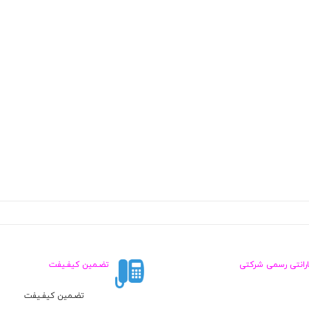
ارانتی رسمی شرکتی
تضـمین کیفـیفت
تضـمین کیفـیفت