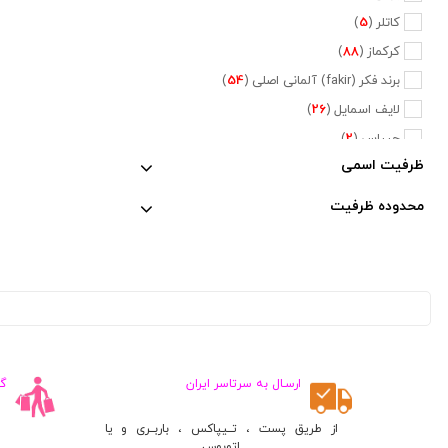
کاتلر (
5
)
کرکماز (
88
)
برند فکر (fakir) آلمانی اصلی (
54
)
لایف اسمایل (
26
)
جیپاس (
2
)
ظرفیت اسمی
دلمونتی (
47
)
دلونگی (
5
)
محدوده ظرفیت
تفال (
6
)
فیلیپس (
20
)
نسپرسو (
2
)
کراپس (
1
)
جی وی سی (
2
)
پایونیر (
5
)
ارسـال به سرتاسر ایران
گ
کنوود (
3
)
متفرقه (
660
)
از طریق پست ، تــیپاکس ، باربــری و یا
اتوبوس