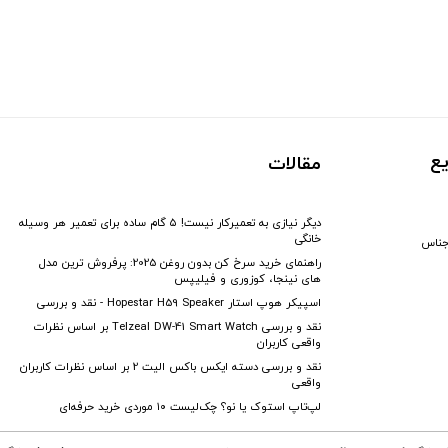
ع
مقالات
دیگر نیازی به تعمیرکار نیست! ۵ گام ساده برای تعمیر هر وسیله
خانگی
جناس
راهنمای خرید سرخ کن بدون روغن 2025: پرفروش ترین مدل
های نینجا، کوزوری و فیلیپس
اسپیکر هوپ استار Hopestar H59 Speaker - نقد و بررسی
نقد و بررسی Telzeal DW-41 Smart Watch بر اساس نظرات
واقعی کاربران
نقد و بررسی دسته ایکس باکس الیت 2 بر اساس نظرات کاربران
واقعی
لپ‌تاپ استوک یا نو؟ چک‌لیست ۱۰ موردی خرید حرفه‌ای