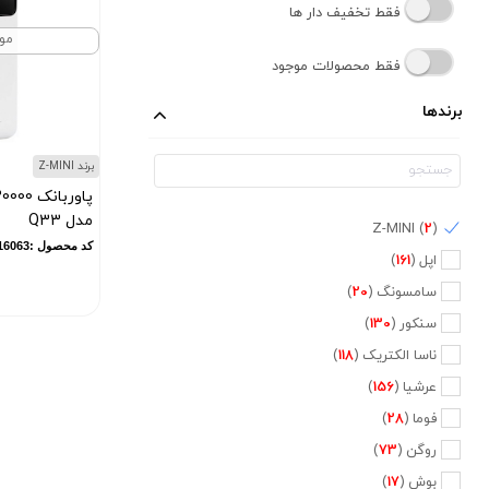
فقط تخفیف دار ها
مو
فقط محصولات موجود
برندها
برند Z-MINI
مدل Q33
Z-MINI (
2
)
کد محصول :10016063
اپل (
161
)
سامسونگ (
20
)
سنکور (
130
)
ناسا الکتریک (
118
)
عرشیا (
156
)
فوما (
28
)
روگن (
73
)
بوش (
17
)