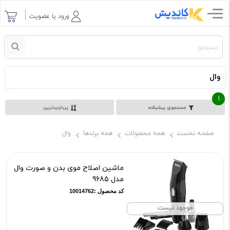
ورود یا عضویت
وال
1
جستجوی پیشرفته
پربازدیدترین
صفحه نخست
همه محصولات
همه برندها
وال
ماشین اصلاح موی بدن و صورت وال
مدل 9685
کد محصول :10014762
موجود نیست