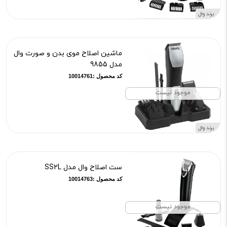
برند وال
ماشین اصلاح موی بدن و صورت وال
مدل 9855
کد محصول :10014761
موجود نیست
برند وال
ست اصلاح وال مدل SS2L
کد محصول :10014763
موجود نیست