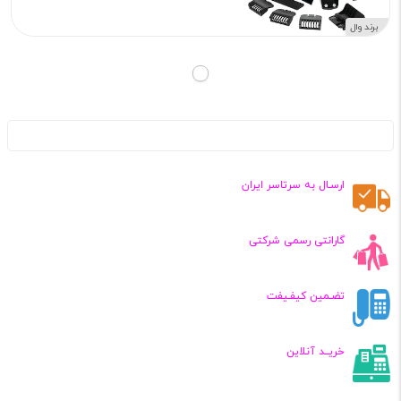
برند وال
ارسـال به سرتاسر ایران
گارانتی رسمی شرکتی
تضـمین کیفـیفت
خریــد آنلاین