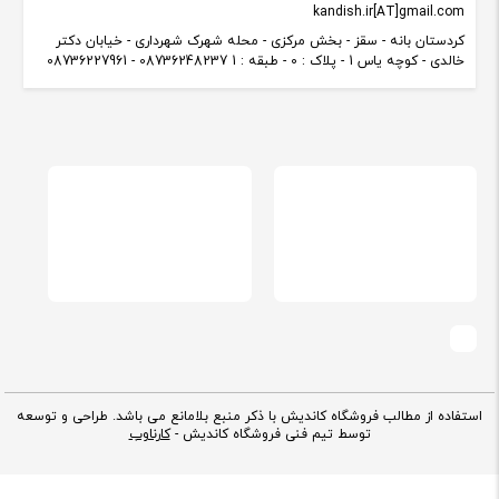
kandish.ir[AT]gmail.com
کردستان بانه - سقز - بخش مرکزی - محله شهرک شهرداری - خیابان دکتر
خالدی - کوچه یاس 1 - پلاک : 0 - طبقه : 1 08736248237 - 08736227961
استفاده از مطالب فروشگاه کاندیش با ذکر منبع بلامانع می باشد. طراحی و توسعه
توسط تیم فنی فروشگاه کاندیش -
کارناوب