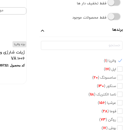
فقط تخفیف دار ها
مو
فقط محصولات موجود
برندها
برند والریا
ژیلت شارژی و ب
VA 1006
والریا (
1
)
کد محصول :11839732
اپل (
161
)
سامسونگ (
20
)
سنکور (
130
)
ناسا الکتریک (
118
)
عرشیا (
156
)
فوما (
28
)
روگن (
73
)
بوش (
17
)