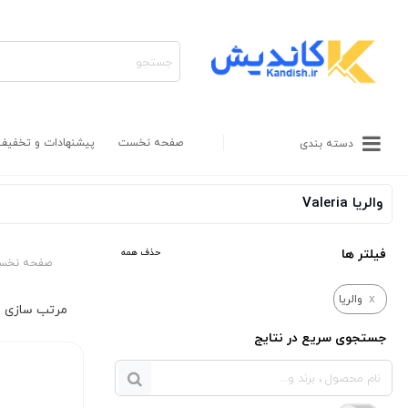
صفحه نخست
پیشنهادات و تخفیف
دسته بندی
والریا Valeria
فیلتر ها
حذف همه
صفحه نخس
x
والریا
جستجوی سریع در نتایج