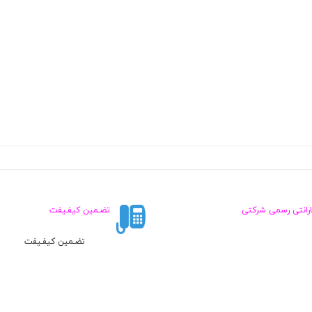
ارانتی رسمی شرکتی
تضـمین کیفـیفت
تضـمین کیفـیفت