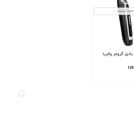
جود نیست
ادی گرومر والریا