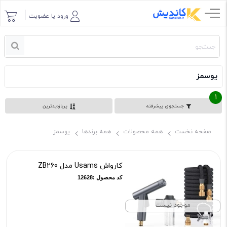
ورود یا عضویت
یوسمز
1
جستجوی پیشرفته
پربازدیدترین
صفحه نخست
همه محصولات
همه برندها
یوسمز
کارواش Usams مدل ZB260
کد محصول :12628
موجود نیست