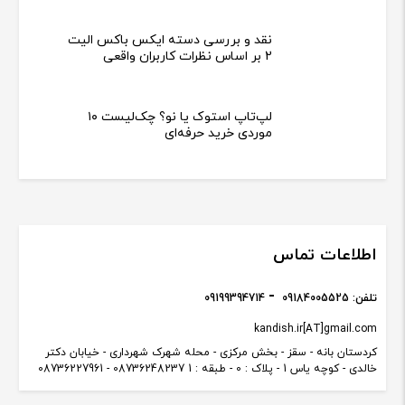
نقد و بررسی دسته ایکس باکس الیت
2 بر اساس نظرات کاربران واقعی
لپ‌تاپ استوک یا نو؟ چک‌لیست ۱۰
موردی خرید حرفه‌ای
اطلاعات تماس
تلفن:
09184005525
09199394714
kandish.ir[AT]gmail.com
کردستان بانه - سقز - بخش مرکزی - محله شهرک شهرداری - خیابان دکتر
خالدی - کوچه یاس 1 - پلاک : 0 - طبقه : 1 08736248237 - 08736227961