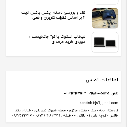
نقد و بررسی دسته ایکس باکس الیت
2 بر اساس نظرات کاربران واقعی
لپ‌تاپ استوک یا نو؟ چک‌لیست ۱۰
موردی خرید حرفه‌ای
اطلاعات تماس
تلفن:
09184005525
09199394714
kandish.ir[AT]gmail.com
کردستان بانه - سقز - بخش مرکزی - محله شهرک شهرداری - خیابان دکتر
خالدی - کوچه یاس 1 - پلاک : 0 - طبقه : 1 08736248237 - 08736227961