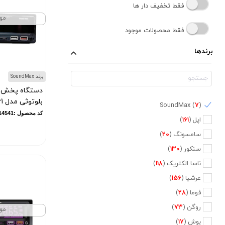
فقط تخفیف دار ها
مو
فقط محصولات موجود
برندها
برند SoundMax
دستگاه پخش 
بلوتوثی مدل BT-8061
SoundMax (
7
)
کد محصول :10014541
اپل (
161
)
سامسونگ (
20
)
سنکور (
130
)
ناسا الکتریک (
118
)
عرشیا (
156
)
فوما (
28
)
روگن (
73
)
مو
بوش (
17
)