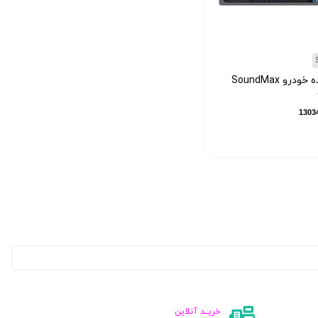
پخش کننده خودرو SoundMax
خریــد آنلاین