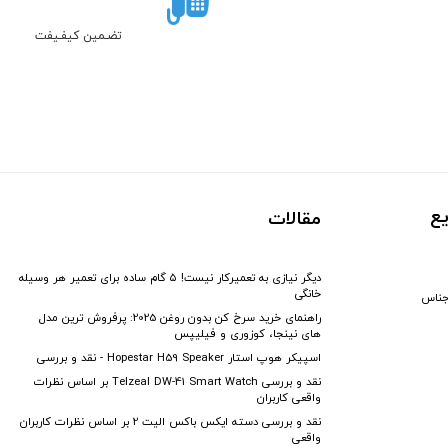
تضـمین کیفـیفت
ع
مقالات
دیگر نیازی به تعمیرکار نیست! ۵ گام ساده برای تعمیر هر وسیله
خانگی
جناس
راهنمای خرید سرخ کن بدون روغن 2025: پرفروش ترین مدل
های نینجا، کوزوری و فیلیپس
اسپیکر هوپ استار Hopestar H59 Speaker - نقد و بررسی
نقد و بررسی Telzeal DW-41 Smart Watch بر اساس نظرات
واقعی کاربران
نقد و بررسی دسته ایکس باکس الیت 2 بر اساس نظرات کاربران
واقعی