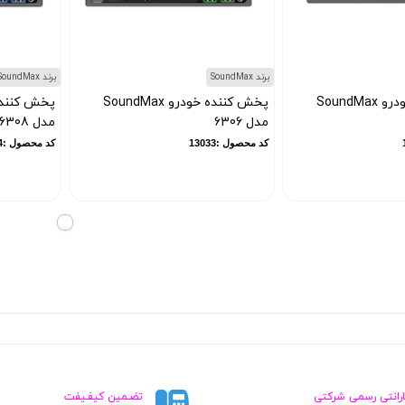
برند SoundMax
برند SoundMax
پخش کننده خودرو SoundMax
پخش کننده خودرو SoundMax
مدل 6306
مدل 6308
کد محصول :13033
کد محصول :13034
ارانتی رسمی شرکتی
تضـمین کیفـیفت