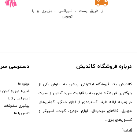
ماجیکار (
1
)
از طریق پست ، تــیپاکس ، باربــری و یا
مکسون (
1
)
اتوبوس
جی آمیستار (
7
)
سیل (
3
)
دوکسین (
1
)
یویمو (
2
)
کالوس (
12
)
برگو (
8
)
درباره فروشگاه کاندیش
دسترسی سری
GTMedia (
6
)
هوپ استار (
95
)
درباره ما
کاندیش یک فروشگاه اینترنتی پیشرو به عنوان یکی از
شرایط مرجوع کردن ا
کاتلر (
1
)
بزرگترین فروشگاه های بانه با قابلیت خرید آنلاین از سایت
زمان ارسال کالا
سونی (
176
)
در زمینه ارائه طیف گسترده‌ای از لوازم خانگی، گوشی‌های
پیگیری سفارشات
هکتور (
2
)
موبایل، کالاهای دیجیتال، لوازم خودرو، گجت، اسپیکر و
تماس با ما
ال جی (
13
)
کنسول‌های بازی...
MDHL (
12
)
[ادامه]
پکینیو (
3
)