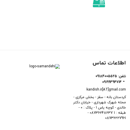
اطلاعات تماس
تلفن:
09184005525
09199394714
kandish.ir[AT]gmail.com
کردستان بانه - سقز - بخش مرکزی -
محله شهرک شهرداری - خیابان دکتر
خالدی - کوچه یاس 1 - پلاک : 0 -
طبقه : 1 08736248237 -
08736227961