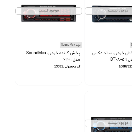
موجود نیست
موجود نیست
برند SoundMax
خش خودرو ساند مکس
پخش کننده خودرو SoundMax
BT-8
مدل 6301
کد محصول :13031
موجود نیست