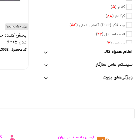
کاتلر (
5
)
کرکماز (
88
)
برند فکر (fakir) آلمانی اصلی (
54
)
برند SoundMax
لایف اسمایل (
26
)
مدل 6305
جیپاس (
2
)
کد محصول :13032
اقلام همراه کالا
دلمونتی (
47
)
دلونگی (
5
)
سیستم عامل سازگار
تفال (
6
)
ویژگی‌های پورت
فیلیپس (
20
)
نسپرسو (
2
)
کراپس (
1
)
جی وی سی (
2
)
پایونیر (
5
)
کنوود (
3
)
متفرقه (
660
)
ارسـال به سرتاسر ایران
گ