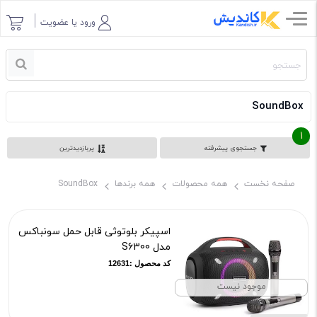
ورود یا عضویت
SoundBox
1
جستجوی پیشرفته
پربازدیدترین
صفحه نخست
همه محصولات
همه برندها
SoundBox
اسپیکر بلوتوثی قابل حمل سونباکس
مدل S6300
کد محصول :12631
موجود نیست