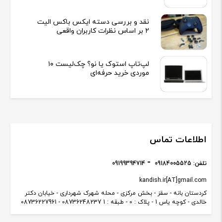
نقد و بررسی دسته ایکس باکس الیت
2 بر اساس نظرات کاربران واقعی
لپ‌تاپ استوک یا نو؟ چک‌لیست ۱۰
موردی خرید حرفه‌ای
اطلاعات تماس
تلفن:
09184005525
09199394714
kandish.ir[AT]gmail.com
کردستان بانه - سقز - بخش مرکزی - محله شهرک شهرداری - خیابان دکتر
خالدی - کوچه یاس 1 - پلاک : 0 - طبقه : 1 08736248237 - 08736227961