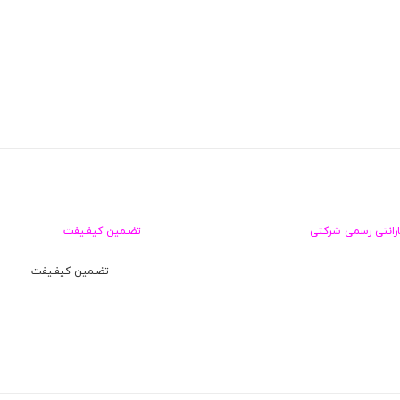
ارانتی رسمی شرکتی
تضـمین کیفـیفت
تضـمین کیفـیفت