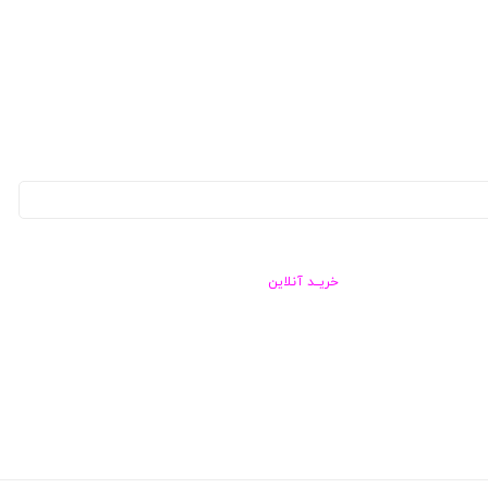
خریــد آنلاین