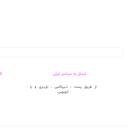
ارسـال به سرتاسر ایران
گ
از طریق پست ، تــیپاکس ، باربــری و یا
اتوبوس