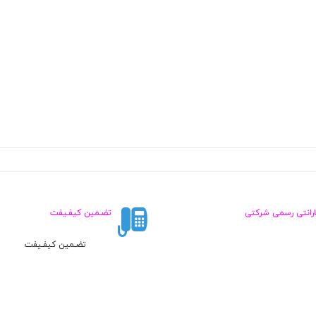
ارانتی رسمی شرکتی
تضـمین کیفـیفت
تضـمین کیفـیفت