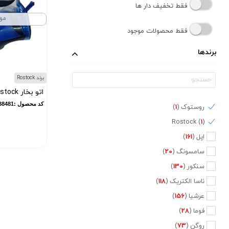
فقط تخفیف دار ها
مو
فقط محصولات موجود
برندها
برند Rostock
اتو بخار Rostock مدل HI-84230/1
کد محصول :11838481
روستوک (
1
)
Rostock (
1
)
اپل (
161
)
سامسونگ (
20
)
سنکور (
130
)
ناسا الکتریک (
118
)
عرشیا (
156
)
فوما (
28
)
روگن (
73
)