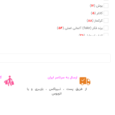
بوش (
17
)
کاتلر (
5
)
کرکماز (
88
)
برند فکر (fakir) آلمانی اصلی (
54
)
لایف اسمایل (
26
)
جیپاس (
2
)
دلمونتی (
47
)
دلونگی (
5
)
تفال (
6
)
فیلیپس (
20
)
ارسـال به سرتاسر ایران
گ
نسپرسو (
2
)
کراپس (
1
)
از طریق پست ، تــیپاکس ، باربــری و یا
اتوبوس
جی وی سی (
2
)
پایونیر (
5
)
کنوود (
3
)