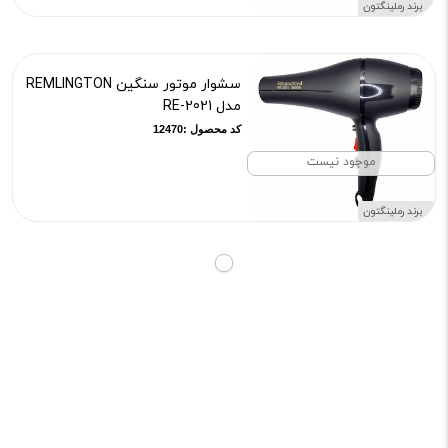
برند رملینگتون
سشوار موتور سنگین REMLINGTON
مدل RE-2021
کد محصول :12470
موجود نیست
برند رملینگتون