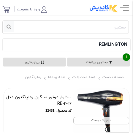
ورود یا عضویت
REMLINGTON
1
جستجوی پیشرفته
پربازدیدترین
صفحه نخست
همه محصولات
همه برندها
رملینگتون
سشوار موتور سنگین رملینگتون مدل
RE-2016
کد محصول :12481
موجود نیست