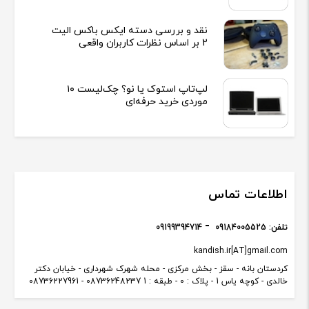
نقد و بررسی دسته ایکس باکس الیت
2 بر اساس نظرات کاربران واقعی
لپ‌تاپ استوک یا نو؟ چک‌لیست ۱۰
موردی خرید حرفه‌ای
اطلاعات تماس
تلفن:
09184005525
09199394714
kandish.ir[AT]gmail.com
کردستان بانه - سقز - بخش مرکزی - محله شهرک شهرداری - خیابان دکتر
خالدی - کوچه یاس 1 - پلاک : 0 - طبقه : 1 08736248237 - 08736227961