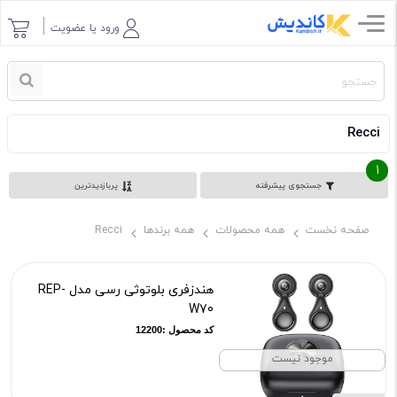
ورود یا عضویت
Recci
1
جستجوی پیشرفته
پربازدیدترین
صفحه نخست
همه محصولات
همه برندها
Recci
هندزفری بلوتوثی رسی مدل REP-
W70
کد محصول :12200
موجود نیست