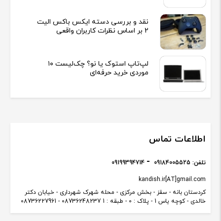
نقد و بررسی دسته ایکس باکس الیت
2 بر اساس نظرات کاربران واقعی
لپ‌تاپ استوک یا نو؟ چک‌لیست ۱۰
موردی خرید حرفه‌ای
اطلاعات تماس
تلفن:
09184005525
09199394714
kandish.ir[AT]gmail.com
کردستان بانه - سقز - بخش مرکزی - محله شهرک شهرداری - خیابان دکتر
خالدی - کوچه یاس 1 - پلاک : 0 - طبقه : 1 08736248237 - 08736227961