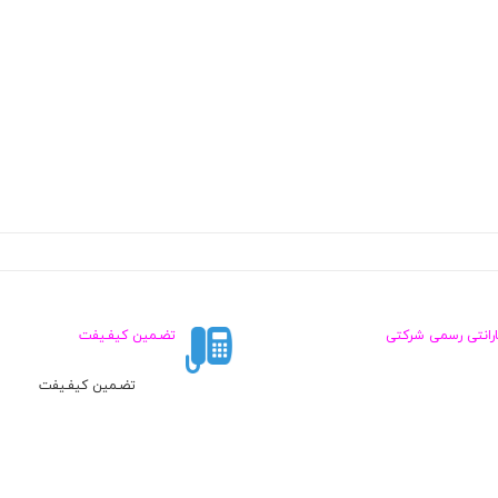
ارانتی رسمی شرکتی
تضـمین کیفـیفت
تضـمین کیفـیفت