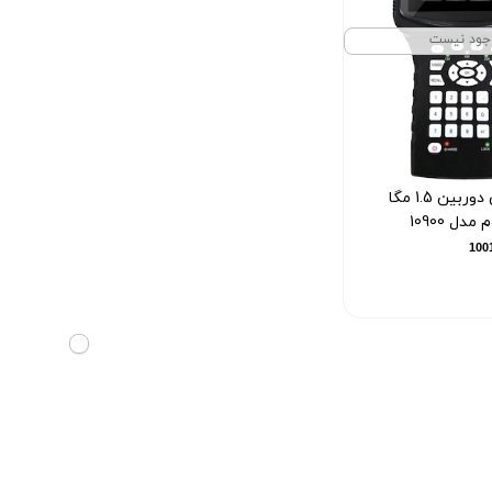
جود نیست
فایندر تصویری دوربین 1.5 مگا
ل 10900