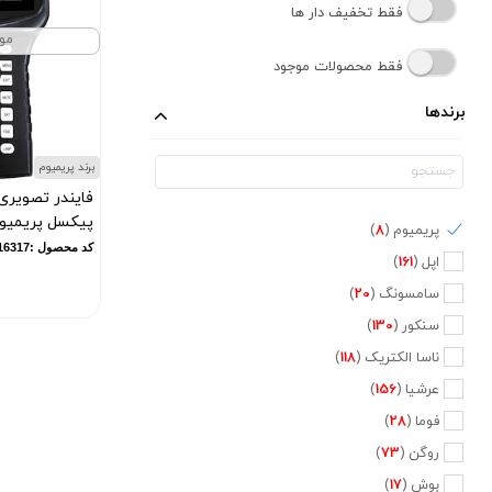
فقط تخفیف دار ها
مو
فقط محصولات موجود
برندها
برند پریمیوم
پیکسل پریمیوم مد
پریمیوم (
8
)
کد محصول :10016317
اپل (
161
)
سامسونگ (
20
)
سنکور (
130
)
ناسا الکتریک (
118
)
عرشیا (
156
)
فوما (
28
)
روگن (
73
)
بوش (
17
)