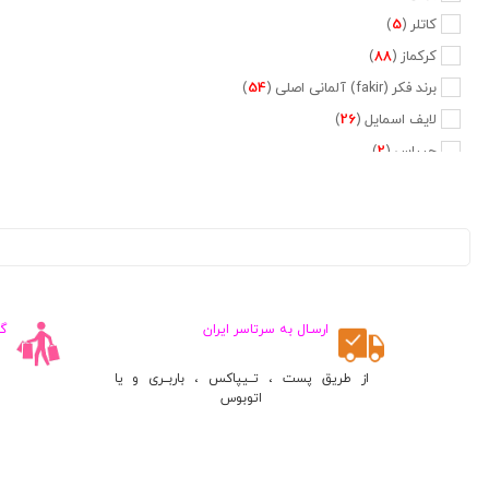
کاتلر (
5
)
کرکماز (
88
)
برند فکر (fakir) آلمانی اصلی (
54
)
لایف اسمایل (
26
)
جیپاس (
2
)
دلمونتی (
47
)
دلونگی (
5
)
تفال (
6
)
فیلیپس (
20
)
نسپرسو (
2
)
ارسـال به سرتاسر ایران
گ
کراپس (
1
)
جی وی سی (
2
)
از طریق پست ، تــیپاکس ، باربــری و یا
اتوبوس
پایونیر (
5
)
کنوود (
3
)
متفرقه (
660
)