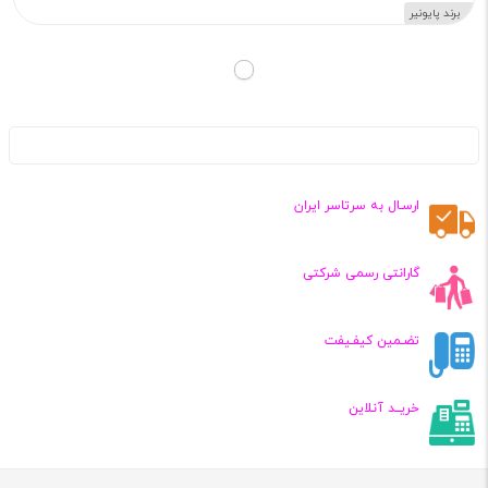
برند پایونیر
ارسـال به سرتاسر ایران
گارانتی رسمی شرکتی
تضـمین کیفـیفت
خریــد آنلاین