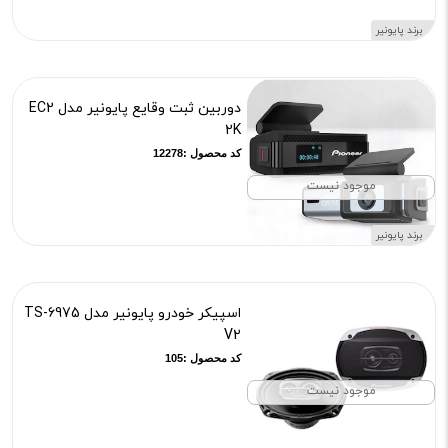
برند پایونیر
دوربین ثبت وقایع پایونیر مدل EC2
2K
کد محصول :12278
موجود نیست
برند پایونیر
اسپیکر خودرو پایونیر مدل TS-6975
V2
کد محصول :105
موجود نیست