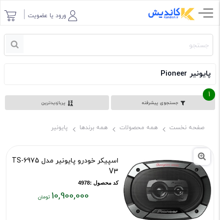
ورود یا عضویت
پایونیر Pioneer
1
جستجوی پیشرفته
پربازدیدترین
صفحه نخست
همه محصولات
همه برندها
پایونیر
اسپیکر خودرو پایونیر مدل TS-6975
V3
کد محصول :4978
10,900,000
قیمت
فعلی: