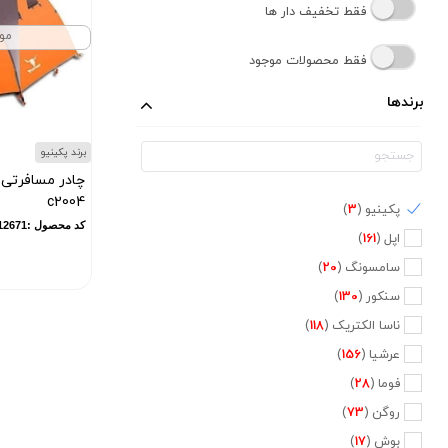
فقط تخفیف دار ها
مو
فقط محصولات موجود
برندها
برند پکینیو
c2004
پکینیو (
3
)
کد محصول :12671
اپل (
161
)
سامسونگ (
20
)
سنکور (
130
)
ناسا الکتریک (
118
)
عرشیا (
156
)
فوما (
28
)
روگن (
73
)
بوش (
17
)