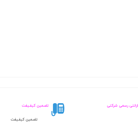
ارانتی رسمی شرکتی
تضـمین کیفـیفت
تضـمین کیفـیفت