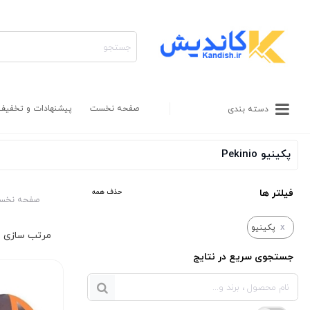
صفحه نخست
پیشنهادات و تخفیف
دسته بندی
پکینیو Pekinio
فیلتر ها
حذف همه
صفحه نخس
x
پکینیو
جستجوی سریع در نتایج