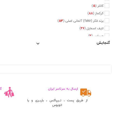
کاتلر (
5
)
کرکماز (
88
)
برند فکر (fakir) آلمانی اصلی (
54
)
لایف اسمایل (
26
)
جیپاس (
2
)
گنجایش
دلمونتی (
47
)
دلونگی (
5
)
تفال (
6
)
فیلیپس (
20
)
نسپرسو (
2
)
کراپس (
1
)
جی وی سی (
2
)
ارسـال به سرتاسر ایران
گ
پایونیر (
5
)
از طریق پست ، تــیپاکس ، باربــری و یا
کنوود (
3
)
اتوبوس
متفرقه (
660
)