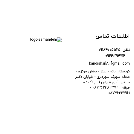
اطلاعات تماس
تلفن:
09184005525
09199394714
kandish.ir[AT]gmail.com
کردستان بانه - سقز - بخش مرکزی -
محله شهرک شهرداری - خیابان دکتر
خالدی - کوچه یاس 1 - پلاک : 0 -
طبقه : 1 08736248237 -
08736227961
ه کاندیش -
کارناوب