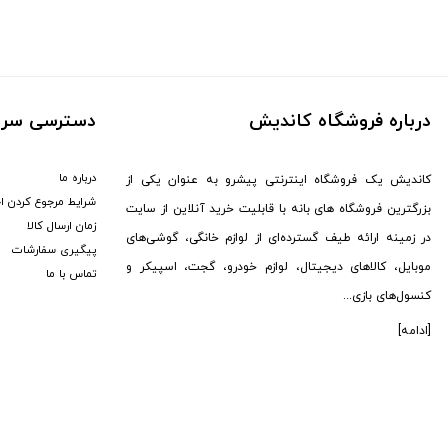
ماجیکار (
1
)
مکسون (
1
)
جی آمیستار (
7
)
سیل (
3
)
درباره فروشگاه کاندیش
دسترسی سری
دوکسین (
1
)
یویمو (
2
)
درباره ما
کاندیش یک فروشگاه اینترنتی پیشرو به عنوان یکی از
کالوس (
12
)
شرایط مرجوع کردن ا
بزرگترین فروشگاه های بانه با قابلیت خرید آنلاین از سایت
برگو (
8
)
زمان ارسال کالا
در زمینه ارائه طیف گسترده‌ای از لوازم خانگی، گوشی‌های
GTMedia (
6
)
پیگیری سفارشات
موبایل، کالاهای دیجیتال، لوازم خودرو، گجت، اسپیکر و
هوپ استار (
95
)
تماس با ما
کنسول‌های بازی...
کاتلر (
1
)
سونی (
176
)
[ادامه]
هکتور (
2
)
ال جی (
13
)
استفاده از مطالب 
MDHL (
12
)
HP (
8
)