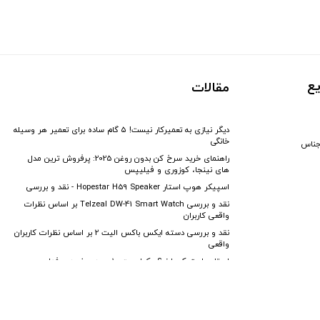
ع
مقالات
دیگر نیازی به تعمیرکار نیست! ۵ گام ساده برای تعمیر هر وسیله
خانگی
جناس
راهنمای خرید سرخ کن بدون روغن 2025: پرفروش ترین مدل
های نینجا، کوزوری و فیلیپس
اسپیکر هوپ استار Hopestar H59 Speaker - نقد و بررسی
نقد و بررسی Telzeal DW-41 Smart Watch بر اساس نظرات
واقعی کاربران
نقد و بررسی دسته ایکس باکس الیت 2 بر اساس نظرات کاربران
واقعی
لپ‌تاپ استوک یا نو؟ چک‌لیست ۱۰ موردی خرید حرفه‌ای
فروشگاه کاندیش با ذکر منبع بلامانع می باشد. طراحی و توسعه توسط تیم فنی فروشگا