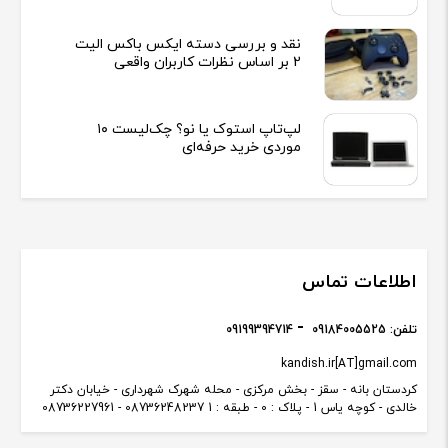
نقد و بررسی دسته ایکس باکس الیت
2 بر اساس نظرات کاربران واقعی
لپ‌تاپ استوک یا نو؟ چک‌لیست ۱۰
موردی خرید حرفه‌ای
اطلاعات تماس
تلفن:
09184005525
09199394714
kandish.ir[AT]gmail.com
کردستان بانه - سقز - بخش مرکزی - محله شهرک شهرداری - خیابان دکتر
خالدی - کوچه یاس 1 - پلاک : 0 - طبقه : 1 08736248237 - 08736227961