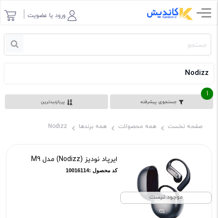
ورود یا عضویت
Nodizz
1
جستجوی پیشرفته
پربازدیدترین
صفحه نخست
همه محصولات
همه برندها
Nodizz
ایرپاد نودیز (Nodizz) مدل M9
کد محصول :10016114
موجود نیست