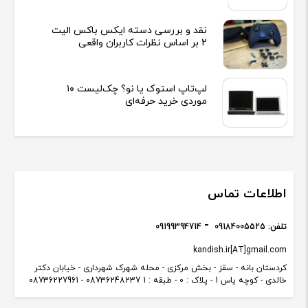
نقد و بررسی دسته ایکس باکس الیت
2 بر اساس نظرات کاربران واقعی
لپ‌تاپ استوک یا نو؟ چک‌لیست ۱۰
موردی خرید حرفه‌ای
اطلاعات تماس
تلفن:
09184005525
09199394714
kandish.ir[AT]gmail.com
کردستان بانه - سقز - بخش مرکزی - محله شهرک شهرداری - خیابان دکتر
خالدی - کوچه یاس 1 - پلاک : 0 - طبقه : 1 08736248237 - 08736227961