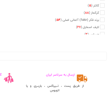
کاتلر (
5
)
کرکماز (
88
)
برند فکر (fakir) آلمانی اصلی (
54
)
لایف اسمایل (
26
)
جیپاس (
2
)
دلمونتی (
47
)
دلونگی (
5
)
تفال (
6
)
فیلیپس (
20
)
نسپرسو (
2
)
ارسـال به سرتاسر ایران
گ
کراپس (
1
)
جی وی سی (
2
)
از طریق پست ، تــیپاکس ، باربــری و یا
اتوبوس
پایونیر (
5
)
کنوود (
3
)
متفرقه (
660
)