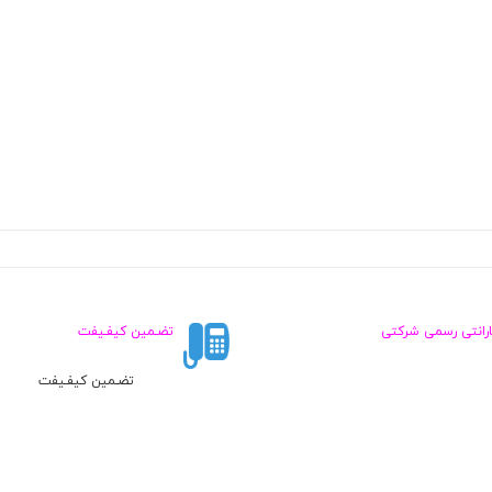
ارانتی رسمی شرکتی
تضـمین کیفـیفت
تضـمین کیفـیفت