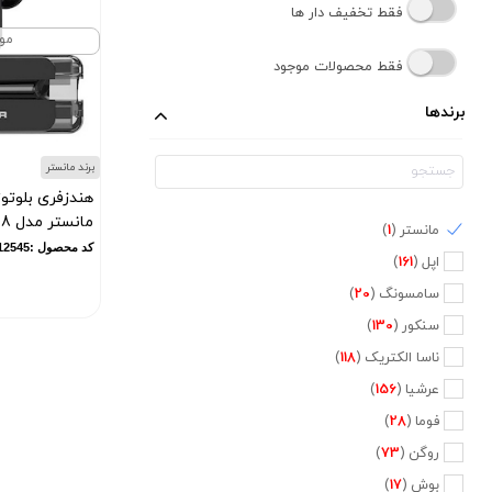
فقط تخفیف دار ها
مو
فقط محصولات موجود
برندها
برند مانستر
هندزفری بلوت
مانستر مدل XKT08
مانستر (
1
)
کد محصول :12545
اپل (
161
)
سامسونگ (
20
)
سنکور (
130
)
ناسا الکتریک (
118
)
عرشیا (
156
)
فوما (
28
)
روگن (
73
)
بوش (
17
)