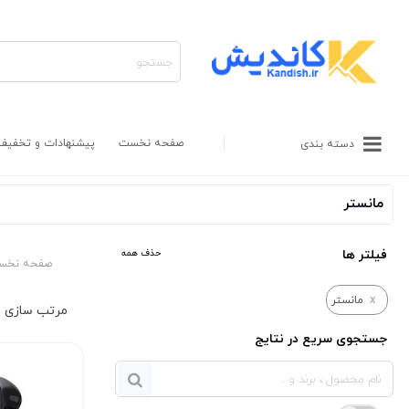
صفحه نخست
پیشنهادات و تخفیف
دسته بندی
مانستر
فیلتر ها
حذف همه
صفحه نخس
x
مانستر
جستجوی سریع در نتایج