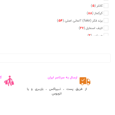
کاتلر (
5
)
کرکماز (
88
)
برند فکر (fakir) آلمانی اصلی (
54
)
لایف اسمایل (
26
)
جیپاس (
2
)
دلمونتی (
47
)
دلونگی (
5
)
تفال (
6
)
فیلیپس (
20
)
نسپرسو (
2
)
ارسـال به سرتاسر ایران
گ
کراپس (
1
)
جی وی سی (
2
)
از طریق پست ، تــیپاکس ، باربــری و یا
اتوبوس
پایونیر (
5
)
کنوود (
3
)
متفرقه (
660
)