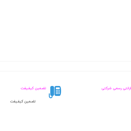
ارانتی رسمی شرکتی
تضـمین کیفـیفت
تضـمین کیفـیفت