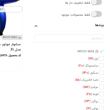
فقط تخفیف دار ها
مو
فقط محصولات موجود
برندها
برند MOCO MAX
مدل X1
MOCO MAX (
1
)
کد محصول :12473
اپل (
161
)
سامسونگ (
20
)
سنکور (
130
)
ناسا الکتریک (
118
)
عرشیا (
156
)
فوما (
28
)
روگن (
73
)
بوش (
17
)