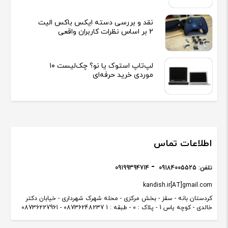
نقد و بررسی دسته ایکس باکس الیت
2 بر اساس نظرات کاربران واقعی
لپ‌تاپ استوک یا نو؟ چک‌لیست ۱۰
موردی خرید حرفه‌ای
اطلاعات تماس
تلفن:
09184005525
09199394714
kandish.ir[AT]gmail.com
کردستان بانه - سقز - بخش مرکزی - محله شهرک شهرداری - خیابان دکتر
خالدی - کوچه یاس 1 - پلاک : 0 - طبقه : 1 08736248237 - 08736227961