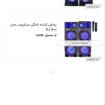
برند میکرولب
پخش کننده خانگی میکرولب مدل
DJ-1201
کد محصول :12128
موجود نیست
برند میکرولب