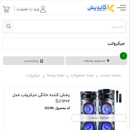
ورود یا عضویت
میکرولب
1
جستجوی پیشرفته
پربازدیدترین
صفحه نخست
همه محصولات
همه برندها
میکرولب
پخش کننده خانگی میکرولب مدل
DJ-1202
کد محصول :12139
موجود نیست