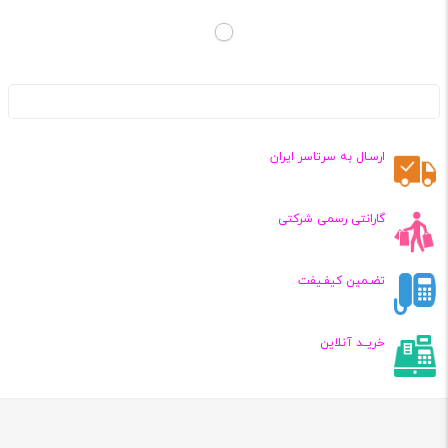
ارسـال به سرتاسر ایران
گارانتی رسمی شرکتی
تضـمین کیفـیفت
خریــد آنلاین