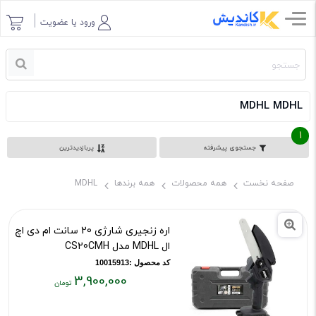
ورود یا عضویت
MDHL MDHL
1
جستجوی پیشرفته
پربازدیدترین
صفحه نخست
همه محصولات
همه برندها
MDHL
اره زنجیری شارژی 20 سانت ام دی اچ
ال MDHL مدل CS20CMH
کد محصول :10015913
3,900,000
قیمت
فعلی: