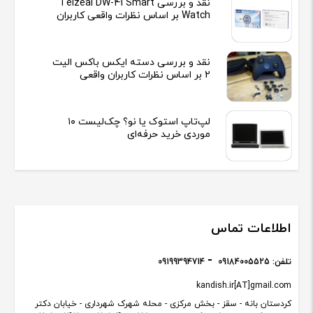
نقد و بررسی Telzeal DW-41 Smart
Watch بر اساس نظرات واقعی کاربران
نقد و بررسی دسته ایکس باکس الیت
2 بر اساس نظرات کاربران واقعی
لپ‌تاپ استوک یا نو؟ چک‌لیست ۱۰
موردی خرید حرفه‌ای
اطلاعات تماس
تلفن:
09184005525
09199394714
kandish.ir[AT]gmail.com
کردستان بانه - سقز - بخش مرکزی - محله شهرک شهرداری - خیابان دکتر