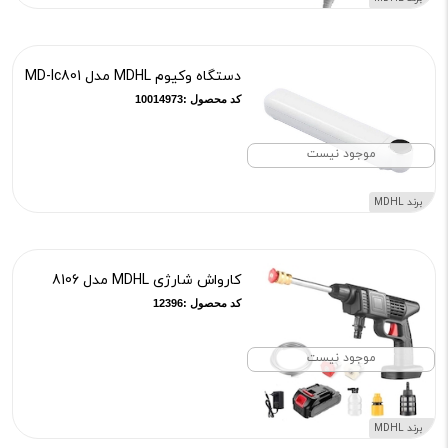
دستگاه وکیوم MDHL مدل MD-lc801
کد محصول :10014973
موجود نیست
برند MDHL
کارواش شارژی MDHL مدل 8106
کد محصول :12396
موجود نیست
برند MDHL