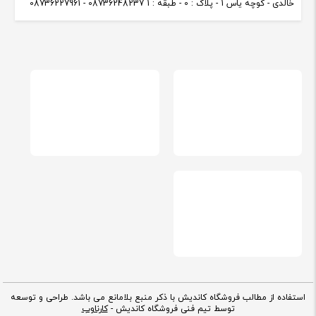
خالدی - کوچه یاس 1 - پلاک : 0 - طبقه : 1 08736248237 - 08736227961
استفاده از مطالب فروشگاه کاندیش با ذکر منبع بلامانع می باشد. طراحی و توسعه
توسط تیم فنی فروشگاه کاندیش -
کارناوب