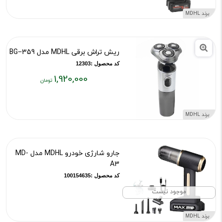
۳,۹۰۰,۰۰۰
برند MDHL
تومان
ریش تراش برقی MDHL مدل BG−359
کد محصول :12303
1,920,000
قیمت
فعلی:
۱,۹۲۰,۰۰۰
برند MDHL
تومان
جارو شارژی خودرو MDHL مدل MD-
A3
کد محصول :100154635
موجود نیست
برند MDHL