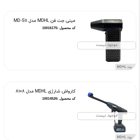
مینی جت فن MDHL مدل MD-S11
کد محصول :10016175
موجود نیست
برند MDHL
کارواش شارژی MDHL مدل 8108
کد محصول :10014526
موجود نیست
برند MDHL