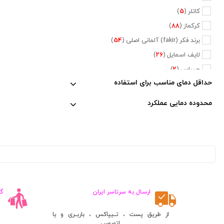
کاتلر (
5
)
کرکماز (
88
)
برند فکر (fakir) آلمانی اصلی (
54
)
لایف اسمایل (
26
)
جیپاس (
2
)
حداقل دمای مناسب برای استفاده
دلمونتی (
47
)
دلونگی (
5
)
محدوده دمایی عملکرد
تفال (
6
)
فیلیپس (
20
)
نسپرسو (
2
)
کراپس (
1
)
جی وی سی (
2
)
پایونیر (
5
)
ارسـال به سرتاسر ایران
گ
کنوود (
3
)
متفرقه (
660
)
از طریق پست ، تــیپاکس ، باربــری و یا
اتوبوس