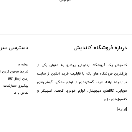
ماجیکار (
1
)
مکسون (
1
)
جی آمیستار (
7
)
سیل (
3
)
دوکسین (
1
)
یویمو (
2
)
درباره فروشگاه کاندیش
دسترسی سری
کالوس (
12
)
برگو (
8
)
درباره ما
کاندیش یک فروشگاه اینترنتی پیشرو به عنوان یکی از
GTMedia (
6
)
شرایط مرجوع کردن ا
بزرگترین فروشگاه های بانه با قابلیت خرید آنلاین از سایت
زمان ارسال کالا
هوپ استار (
95
)
در زمینه ارائه طیف گسترده‌ای از لوازم خانگی، گوشی‌های
پیگیری سفارشات
کاتلر (
1
)
موبایل، کالاهای دیجیتال، لوازم خودرو، گجت، اسپیکر و
تماس با ما
سونی (
176
)
کنسول‌های بازی...
هکتور (
2
)
[ادامه]
ال جی (
13
)
MDHL (
12
)
پکینیو (
3
)