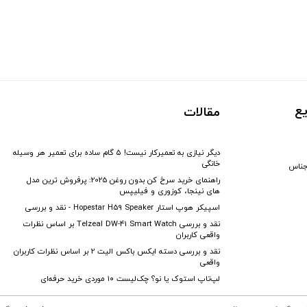
ع
مقالات
دیگر نیازی به تعمیرکار نیست! ۵ گام ساده برای تعمیر هر وسیله
خانگی
جناس
راهنمای خرید سرخ کن بدون روغن 2025: پرفروش ترین مدل
های نینجا، کوزوری و فیلیپس
اسپیکر هوپ استار Hopestar H59 Speaker - نقد و بررسی
نقد و بررسی Telzeal DW-41 Smart Watch بر اساس نظرات
واقعی کاربران
نقد و بررسی دسته ایکس باکس الیت 2 بر اساس نظرات کاربران
واقعی
لپ‌تاپ استوک یا نو؟ چک‌لیست ۱۰ موردی خرید حرفه‌ای