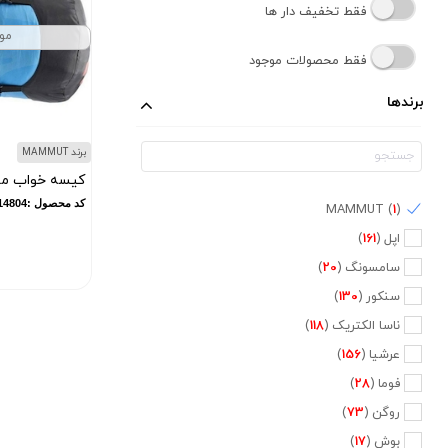
فقط تخفیف دار ها
مو
فقط محصولات موجود
برندها
برند MAMMUT
کیسه خواب ما
کد محصول :10014804
MAMMUT (
1
)
اپل (
161
)
سامسونگ (
20
)
سنکور (
130
)
ناسا الکتریک (
118
)
عرشیا (
156
)
فوما (
28
)
روگن (
73
)
بوش (
17
)