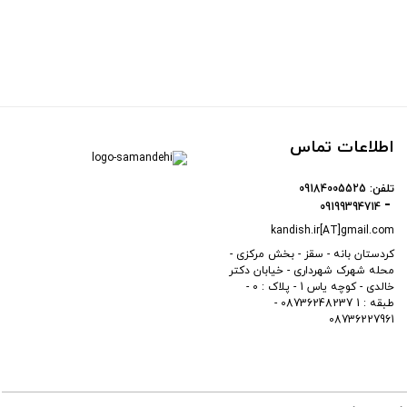
اطلاعات تماس
تلفن:
09184005525
09199394714
kandish.ir[AT]gmail.com
کردستان بانه - سقز - بخش مرکزی -
محله شهرک شهرداری - خیابان دکتر
خالدی - کوچه یاس 1 - پلاک : 0 -
طبقه : 1 08736248237 -
08736227961