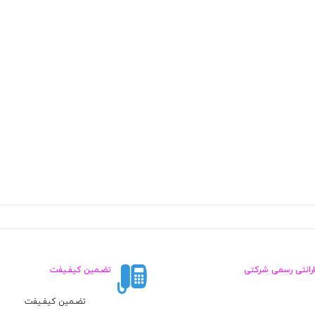
ارانتی رسمی شرکتی
تضـمین کیفـیفت
تضـمین کیفـیفت