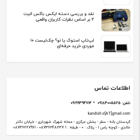
نقد و بررسی دسته ایکس باکس الیت
2 بر اساس نظرات کاربران واقعی
لپ‌تاپ استوک یا نو؟ چک‌لیست ۱۰
موردی خرید حرفه‌ای
اطلاعات تماس
تلفن:
09184005525
09199394714
kandish.ir[AT]gmail.com
کردستان بانه - سقز - بخش مرکزی - محله شهرک شهرداری - خیابان دکتر
خالدی - کوچه یاس 1 - پلاک : 0 - طبقه : 1 08736248237 - 08736227961