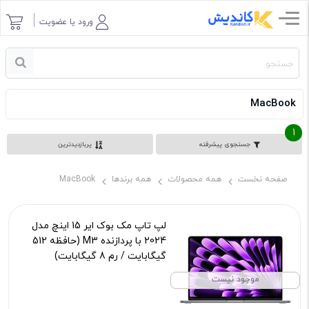
ورود یا عضویت
MacBook
1
جستجوی پیشرفته
پربازدیدترین
صفحه نخست
همه محصولات
همه برندها
MacBook
لپ تاپ مک بوک ایر 15 اینچ مدل
2024 با پردازنده M3 (حافظه 512
گیگابایت / رم 8 گیگابایت)
کد محصول :100145141
موجود نیست