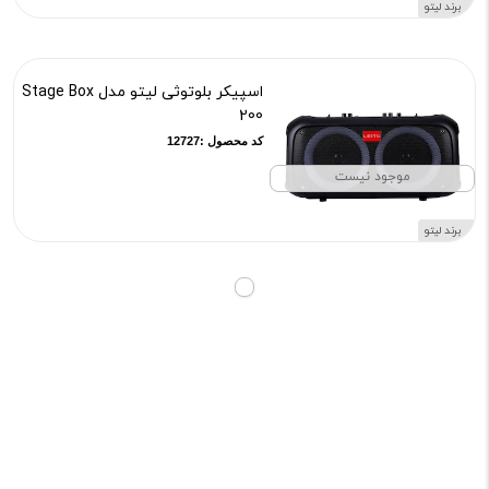
برند لیتو
اسپیکر بلوتوثی لیتو مدل Stage Box
200
کد محصول :12727
موجود نیست
برند لیتو