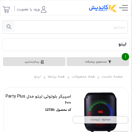
ورود یا عضویت
لیتو
1
جستجوی پیشرفته
پربازدیدترین
صفحه نخست
همه محصولات
همه برندها
لیتو
اسپیکر بلوتوثی لیتو مدل Party Plus
600
کد محصول :12726
موجود نیست