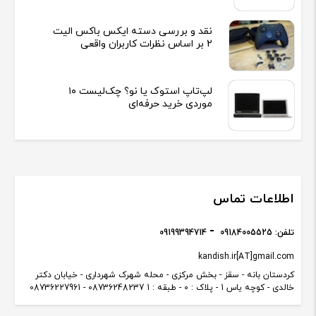
نقد و بررسی دسته ایکس باکس الیت
2 بر اساس نظرات کاربران واقعی
لپ‌تاپ استوک یا نو؟ چک‌لیست ۱۰
موردی خرید حرفه‌ای
اطلاعات تماس
تلفن:
09184005525
09199394714
kandish.ir[AT]gmail.com
کردستان بانه - سقز - بخش مرکزی - محله شهرک شهرداری - خیابان دکتر
خالدی - کوچه یاس 1 - پلاک : 0 - طبقه : 1 08736248237 - 08736227961