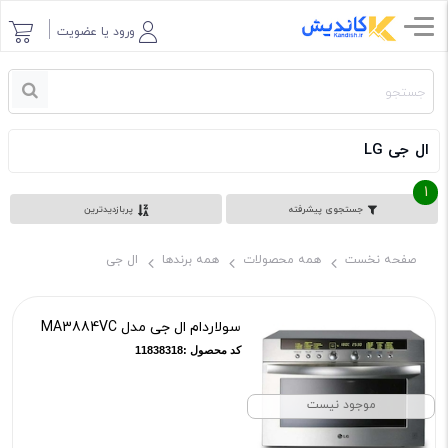
ورود یا عضویت
ال جی LG
1
جستجوی پیشرفته
پربازدیدترین
صفحه نخست
همه محصولات
همه برندها
ال جی
سولاردام ال جی مدل MA3884VC
کد محصول :11838318
موجود نیست