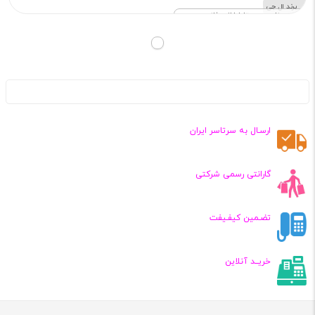
برند ال جی
ناموجود تا اطلاع ثانوی
ارسـال به سرتاسر ایران
گارانتی رسمی شرکتی
تضـمین کیفـیفت
خریــد آنلاین