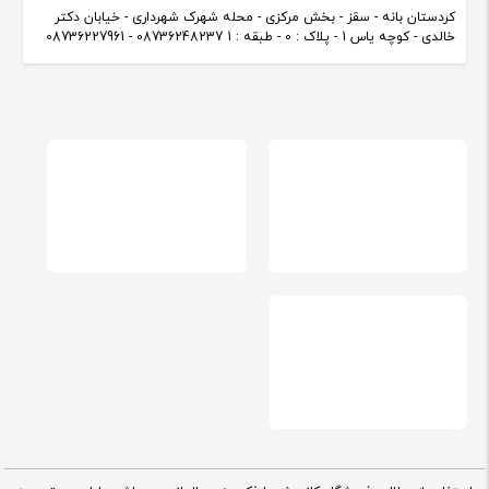
کردستان بانه - سقز - بخش مرکزی - محله شهرک شهرداری - خیابان دکتر
خالدی - کوچه یاس 1 - پلاک : 0 - طبقه : 1 08736248237 - 08736227961