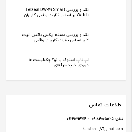
نقد و بررسی Telzeal DW-41 Smart
Watch بر اساس نظرات واقعی کاربران
نقد و بررسی دسته ایکس باکس الیت
2 بر اساس نظرات کاربران واقعی
لپ‌تاپ استوک یا نو؟ چک‌لیست ۱۰
موردی خرید حرفه‌ای
اطلاعات تماس
تلفن:
09184005525
09199394714
kandish.ir[AT]gmail.com