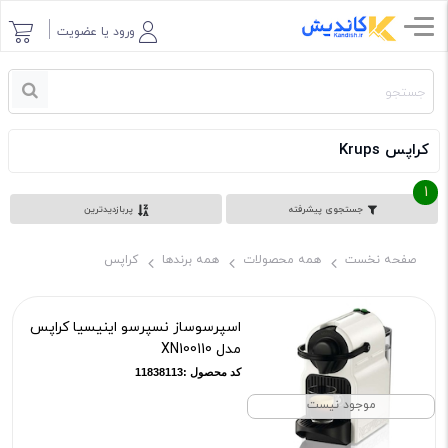
ورود یا عضویت
کراپس Krups
1
جستجوی پیشرفته
پربازدیدترین
صفحه نخست
همه محصولات
همه برندها
کراپس
اسپرسوساز نسپرسو اینیسیا کراپس
مدل XN100110
کد محصول :11838113
موجود نیست