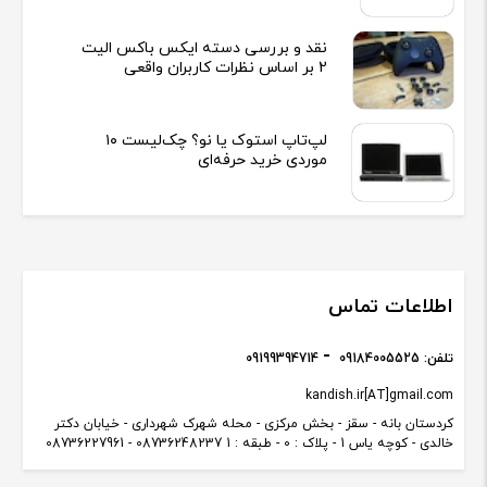
نقد و بررسی دسته ایکس باکس الیت
2 بر اساس نظرات کاربران واقعی
لپ‌تاپ استوک یا نو؟ چک‌لیست ۱۰
موردی خرید حرفه‌ای
اطلاعات تماس
تلفن:
09184005525
09199394714
kandish.ir[AT]gmail.com
کردستان بانه - سقز - بخش مرکزی - محله شهرک شهرداری - خیابان دکتر
خالدی - کوچه یاس 1 - پلاک : 0 - طبقه : 1 08736248237 - 08736227961