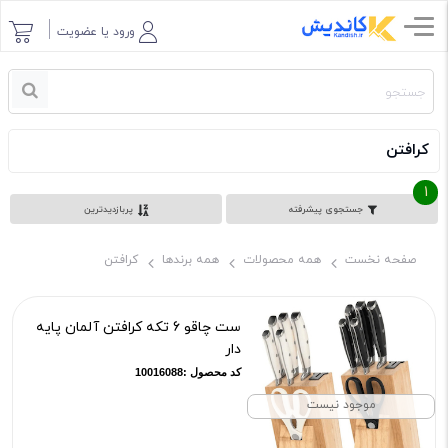
ورود یا عضویت
کرافتن
1
جستجوی پیشرفته
پربازدیدترین
صفحه نخست
همه محصولات
همه برندها
کرافتن
ست چاقو 6 تکه کرافتن آلمان پایه
دار
کد محصول :10016088
موجود نیست