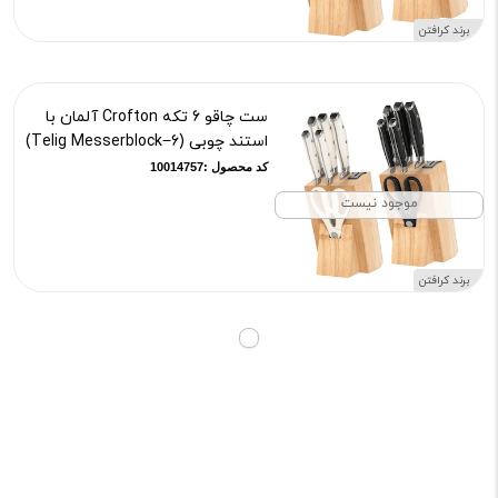
برند کرافتن
ست چاقو 6 تکه Crofton آلمان با
استند چوبی (6−Telig Messerblock)
کد محصول :10014757
موجود نیست
برند کرافتن