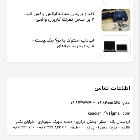
نقد و بررسی دسته ایکس باکس الیت
2 بر اساس نظرات کاربران واقعی
لپ‌تاپ استوک یا نو؟ چک‌لیست ۱۰
موردی خرید حرفه‌ای
اطلاعات تماس
تلفن:
09184005525
09199394714
kandish.ir[AT]gmail.com
کردستان بانه - سقز - بخش مرکزی - محله شهرک شهرداری - خیابان دکتر
خالدی - کوچه یاس 1 - پلاک : 0 - طبقه : 1 08736248237 - 08736227961