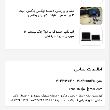
نقد و بررسی دسته ایکس باکس الیت
2 بر اساس نظرات کاربران واقعی
لپ‌تاپ استوک یا نو؟ چک‌لیست ۱۰
موردی خرید حرفه‌ای
اطلاعات تماس
تلفن:
09184005525
09199394714
kandish.ir[AT]gmail.com
کردستان بانه - سقز - بخش مرکزی - محله شهرک شهرداری - خیابان دکتر
خالدی - کوچه یاس 1 - پلاک : 0 - طبقه : 1 08736248237 - 08736227961