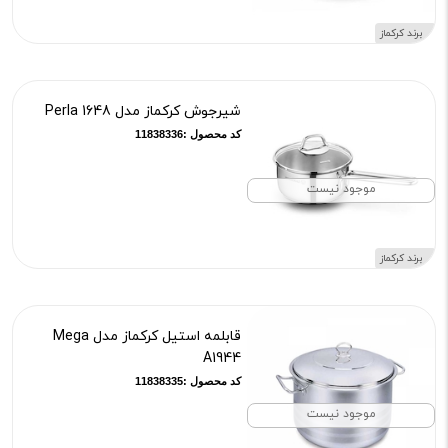
برند کرکماز
شیرجوش کرکماز مدل Perla 1648
کد محصول :11838336
موجود نیست
برند کرکماز
قابلمه استیل کرکماز مدل Mega
A1944
کد محصول :11838335
موجود نیست