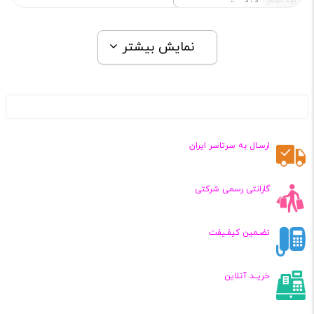
برند کرکماز
نمایش بیشتر
ارسـال به سرتاسر ایران
گارانتی رسمی شرکتی
تضـمین کیفـیفت
خریــد آنلاین