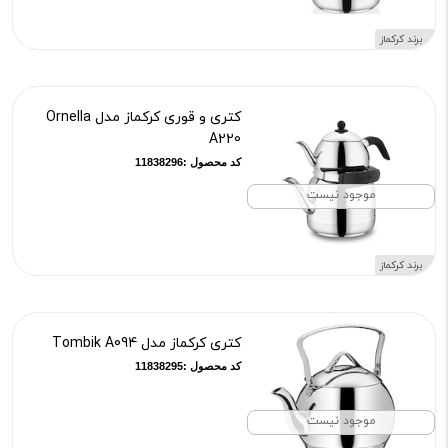
برند کرکماز
کتری و قوری کرکماز مدل Ornella
A220
کد محصول :11838296
موجود نیست
برند کرکماز
کتری کرکماز مدل Tombik A094
کد محصول :11838295
موجود نیست