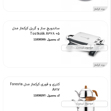
برند کرکماز
ساندویچ ساز و گریل کرکماز مدل
Tostkolik A328 05
کد محصول :11838300
موجود نیست
برند کرکماز
کتری و قوری کرکماز مدل Foresta
A217
کد محصول :11838297
موجود نیست