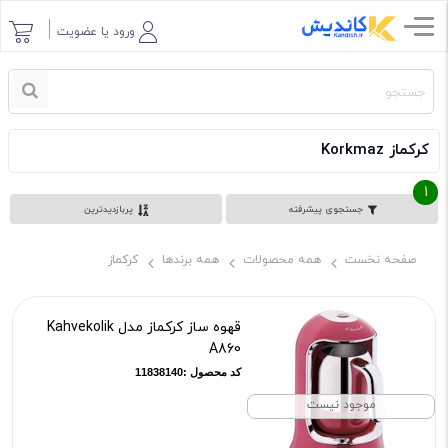
ورود یا عضویت
کرکماز Korkmaz
1
جستجوی پیشرفته
پربازدیدترین
صفحه نخست
همه محصولات
همه برندها
کرکماز
قهوه ساز کرکماز مدل Kahvekolik
A860
کد محصول :11838140
موجود نیست