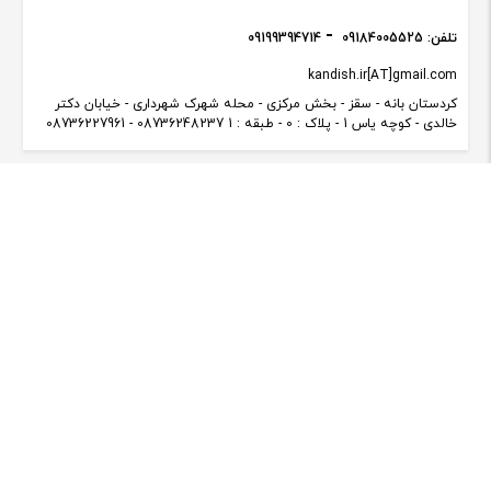
تلفن:
09184005525
09199394714
kandish.ir[AT]gmail.com
کردستان بانه - سقز - بخش مرکزی - محله شهرک شهرداری - خیابان دکتر
خالدی - کوچه یاس 1 - پلاک : 0 - طبقه : 1 08736248237 - 08736227961