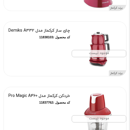
برند کرکماز
چای ساز کرکماز مدل Demiks A332
کد محصول :11838103
موجود نیست
برند کرکماز
خردکن کرکماز مدل Pro Magic A460
کد محصول :11837762
موجود نیست