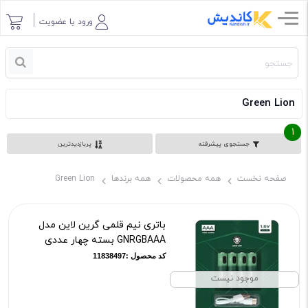
ورود یا عضویت
Green Lion
1
جستجوی پیشرفته
پربازدیدترین
صفحه نخست
همه محصولات
همه برندها
Green Lion
باتری نیم قلمی گرین لاین مدل
GNRGBAAA بسته چهار عددی
کد محصول :11838497
موجود نیست