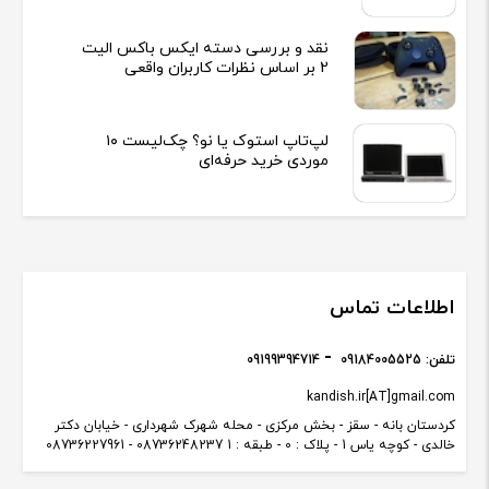
نقد و بررسی دسته ایکس باکس الیت
2 بر اساس نظرات کاربران واقعی
لپ‌تاپ استوک یا نو؟ چک‌لیست ۱۰
موردی خرید حرفه‌ای
اطلاعات تماس
تلفن:
09184005525
09199394714
kandish.ir[AT]gmail.com
کردستان بانه - سقز - بخش مرکزی - محله شهرک شهرداری - خیابان دکتر
خالدی - کوچه یاس 1 - پلاک : 0 - طبقه : 1 08736248237 - 08736227961