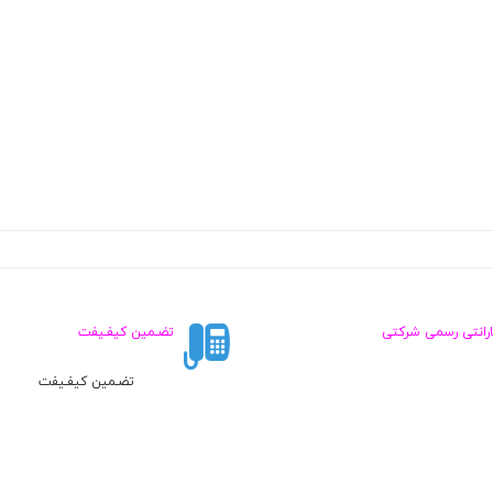
ارانتی رسمی شرکتی
تضـمین کیفـیفت
تضـمین کیفـیفت