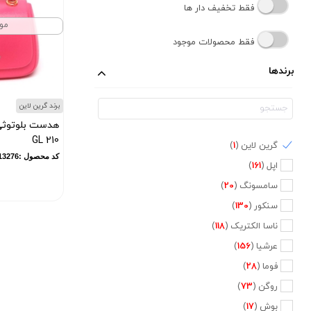
فقط تخفیف دار ها
مو
فقط محصولات موجود
برندها
برند گرین لاین
هدست بلوتوثی
GL 210
گرین لاین (
1
)
کد محصول :13276
اپل (
161
)
سامسونگ (
20
)
سنکور (
130
)
ناسا الکتریک (
118
)
عرشیا (
156
)
فوما (
28
)
روگن (
73
)
بوش (
17
)