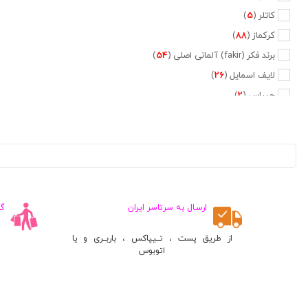
کاتلر (
5
)
کرکماز (
88
)
برند فکر (fakir) آلمانی اصلی (
54
)
لایف اسمایل (
26
)
جیپاس (
2
)
دلمونتی (
47
)
دلونگی (
5
)
تفال (
6
)
فیلیپس (
20
)
نسپرسو (
2
)
ارسـال به سرتاسر ایران
گ
کراپس (
1
)
جی وی سی (
2
)
از طریق پست ، تــیپاکس ، باربــری و یا
اتوبوس
پایونیر (
5
)
کنوود (
3
)
متفرقه (
660
)