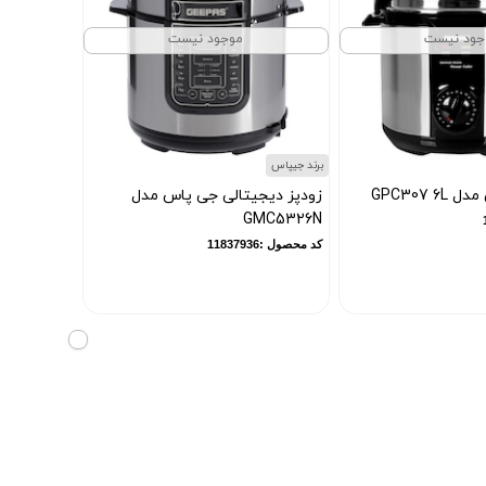
جود نیست
موجود نیست
برند جیپاس
GPC307 
زودپز دیجیتالی جی پاس مدل
GMC5326N
کد محصول :11837936