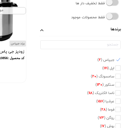
فقط تخفیف دار ها
مو
فقط محصولات موجود
برندها
برند جیپاس
زودپز جی پاس مدل 6L
کد محصول :10856
جیپاس (
2
)
اپل (
161
)
سامسونگ (
20
)
سنکور (
130
)
ناسا الکتریک (
118
)
عرشیا (
156
)
فوما (
28
)
روگن (
73
)
بوش (
17
)