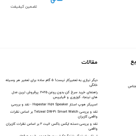
تضـمین کیفـیفت
ع
مقالات
دیگر نیازی به تعمیرکار نیست! ۵ گام ساده برای تعمیر هر وسیله
خانگی
جناس
راهنمای خرید سرخ کن بدون روغن 2025: پرفروش ترین مدل
های نینجا، کوزوری و فیلیپس
اسپیکر هوپ استار Hopestar H59 Speaker - نقد و بررسی
نقد و بررسی Telzeal DW-41 Smart Watch بر اساس نظرات
واقعی کاربران
نقد و بررسی دسته ایکس باکس الیت 2 بر اساس نظرات کاربران
واقعی