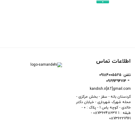
اطلاعات تماس
تلفن:
09184005525
09199394714
kandish.ir[AT]gmail.com
کردستان بانه - سقز - بخش مرکزی -
محله شهرک شهرداری - خیابان دکتر
خالدی - کوچه یاس 1 - پلاک : 0 -
طبقه : 1 08736248237 -
08736227961