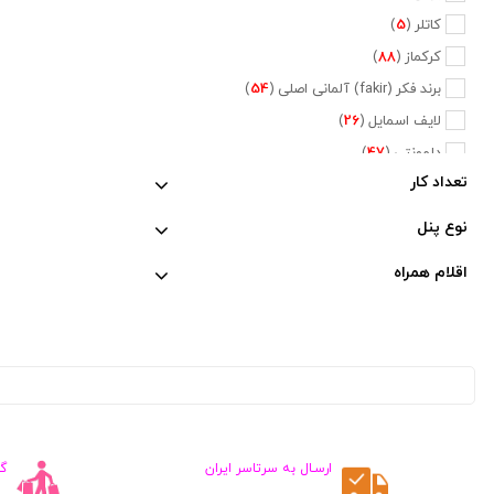
کاتلر (
5
)
کرکماز (
88
)
برند فکر (fakir) آلمانی اصلی (
54
)
لایف اسمایل (
26
)
دلمونتی (
47
)
تعداد کار
دلونگی (
5
)
تفال (
6
)
نوع پنل
فیلیپس (
20
)
اقلام همراه
نسپرسو (
2
)
کراپس (
1
)
جی وی سی (
2
)
پایونیر (
5
)
کنوود (
3
)
متفرقه (
660
)
ارسـال به سرتاسر ایران
گ
ماجیکار (
1
)