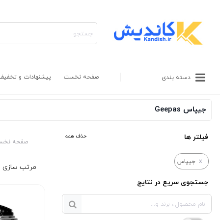
صفحه نخست
پیشنهادات و تخفیف
دسته بندی
جیپاس Geepas
فیلتر ها
حذف همه
صفحه نخس
x
جیپاس
جستجوی سریع در نتایج