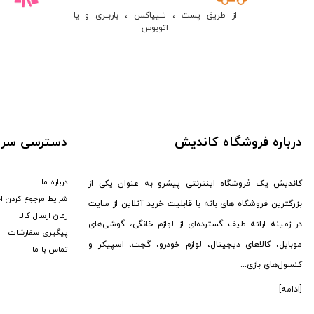
مکسون (
1
)
از طریق پست ، تــیپاکس ، باربــری و یا
جی آمیستار (
7
)
اتوبوس
سیل (
3
)
دوکسین (
1
)
یویمو (
2
)
کالوس (
12
)
برگو (
8
)
درباره فروشگاه کاندیش
دسترسی سری
GTMedia (
6
)
هوپ استار (
95
)
درباره ما
کاندیش یک فروشگاه اینترنتی پیشرو به عنوان یکی از
کاتلر (
1
)
شرایط مرجوع کردن ا
بزرگترین فروشگاه های بانه با قابلیت خرید آنلاین از سایت
سونی (
176
)
زمان ارسال کالا
در زمینه ارائه طیف گسترده‌ای از لوازم خانگی، گوشی‌های
هکتور (
2
)
پیگیری سفارشات
موبایل، کالاهای دیجیتال، لوازم خودرو، گجت، اسپیکر و
تماس با ما
ال جی (
13
)
کنسول‌های بازی...
MDHL (
12
)
[ادامه]
پکینیو (
3
)
HP (
8
)