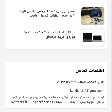
نقد و بررسی دسته ایکس باکس الیت
2 بر اساس نظرات کاربران واقعی
لپ‌تاپ استوک یا نو؟ چک‌لیست ۱۰
موردی خرید حرفه‌ای
اطلاعات تماس
تلفن:
09184005525
09199394714
kandish.ir[AT]gmail.com
کردستان بانه - سقز - بخش مرکزی - محله شهرک شهرداری - خیابان دکتر
خالدی - کوچه یاس 1 - پلاک : 0 - طبقه : 1 08736248237 - 08736227961