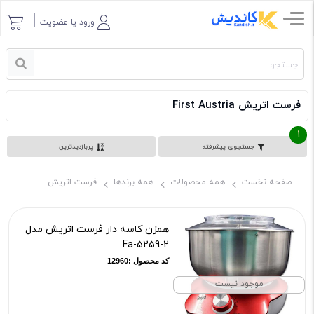
ورود یا عضویت
فرست اتریش First Austria
1
جستجوی پیشرفته
پربازدیدترین
صفحه نخست
همه محصولات
همه برندها
فرست اتریش
همزن کاسه دار فرست اتریش مدل
Fa-5259-2
کد محصول :12960
موجود نیست