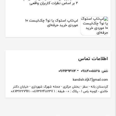
2 بر اساس نظرات کاربران واقعی
لپ‌تاپ استوک یا نو؟ چک‌لیست ۱۰
موردی خرید حرفه‌ای
اطلاعات تماس
تلفن:
09184005525
09199394714
kandish.ir[AT]gmail.com
کردستان بانه - سقز - بخش مرکزی - محله شهرک شهرداری - خیابان دکتر
خالدی - کوچه یاس 1 - پلاک : 0 - طبقه : 1 08736248237 - 08736227961