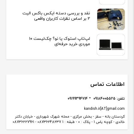
نقد و بررسی دسته ایکس باکس الیت
2 بر اساس نظرات کاربران واقعی
لپ‌تاپ استوک یا نو؟ چک‌لیست ۱۰
موردی خرید حرفه‌ای
اطلاعات تماس
تلفن:
09184005525
09199394714
kandish.ir[AT]gmail.com
کردستان بانه - سقز - بخش مرکزی - محله شهرک شهرداری - خیابان دکتر
خالدی - کوچه یاس 1 - پلاک : 0 - طبقه : 1 08736248237 - 08736227961