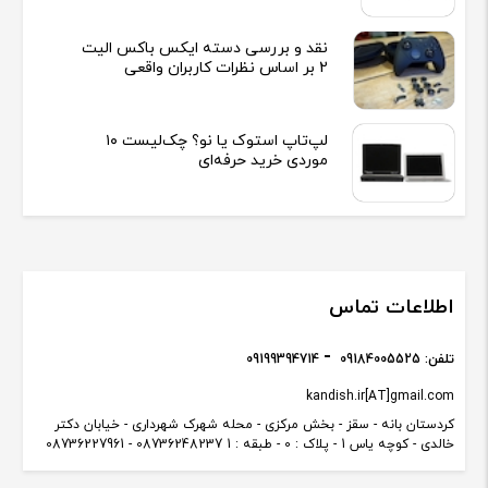
نقد و بررسی دسته ایکس باکس الیت
2 بر اساس نظرات کاربران واقعی
لپ‌تاپ استوک یا نو؟ چک‌لیست ۱۰
موردی خرید حرفه‌ای
اطلاعات تماس
تلفن:
09184005525
09199394714
kandish.ir[AT]gmail.com
کردستان بانه - سقز - بخش مرکزی - محله شهرک شهرداری - خیابان دکتر
خالدی - کوچه یاس 1 - پلاک : 0 - طبقه : 1 08736248237 - 08736227961