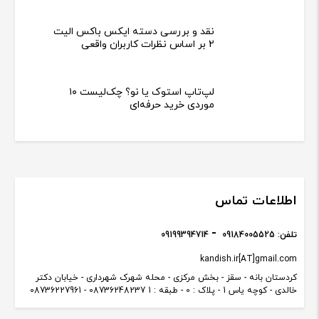
نقد و بررسی دسته ایکس باکس الیت
2 بر اساس نظرات کاربران واقعی
لپ‌تاپ استوک یا نو؟ چک‌لیست ۱۰
موردی خرید حرفه‌ای
اطلاعات تماس
تلفن:
09184005525
09199394714
kandish.ir[AT]gmail.com
کردستان بانه - سقز - بخش مرکزی - محله شهرک شهرداری - خیابان دکتر
خالدی - کوچه یاس 1 - پلاک : 0 - طبقه : 1 08736248237 - 08736227961