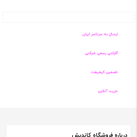
ارسـال به سرتاسر ایران
گارانتی رسمی شرکتی
تضـمین کیفـیفت
خریــد آنلاین
درباره فروشگاه کاندیش