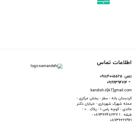
اطلاعات تماس
تلفن:
09184005525
09199394714
kandish.ir[AT]gmail.com
کردستان بانه - سقز - بخش مرکزی -
محله شهرک شهرداری - خیابان دکتر
خالدی - کوچه یاس 1 - پلاک : 0 -
طبقه : 1 08736248237 -
08736227961