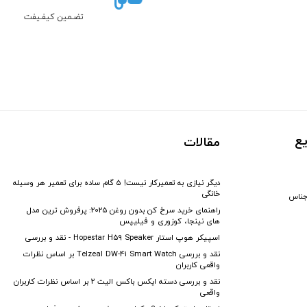
تضـمین کیفـیفت
ع
مقالات
دیگر نیازی به تعمیرکار نیست! ۵ گام ساده برای تعمیر هر وسیله
خانگی
جناس
راهنمای خرید سرخ کن بدون روغن 2025: پرفروش ترین مدل
های نینجا، کوزوری و فیلیپس
اسپیکر هوپ استار Hopestar H59 Speaker - نقد و بررسی
نقد و بررسی Telzeal DW-41 Smart Watch بر اساس نظرات
واقعی کاربران
نقد و بررسی دسته ایکس باکس الیت 2 بر اساس نظرات کاربران
واقعی