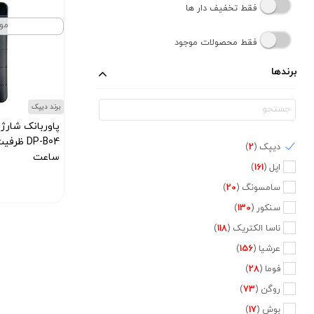
فقط تخفیف دار ها
مو
فقط محصولات موجود
برندها
برند دیپک
پاوربانک شارژ
دیپک (
2
)
ساعت
اپل (
161
)
کد محصول :10014191
سامسونگ (
20
)
سنکور (
130
)
ناسا الکتریک (
118
)
عرشیا (
156
)
فوما (
28
)
روگن (
73
)
بوش (
17
)