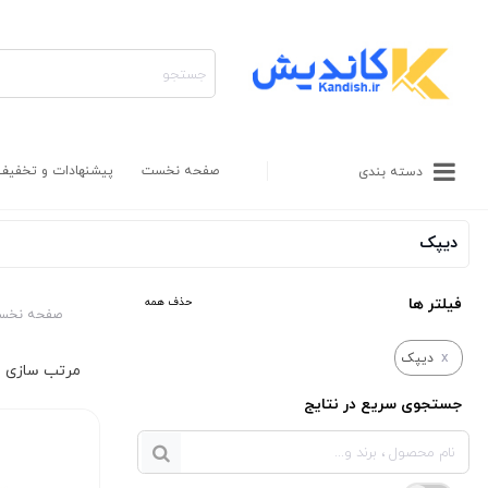
صفحه نخست
پیشنهادات و تخفیف
دسته بندی
دیپک
فیلتر ها
حذف همه
صفحه نخس
x
دیپک
جستجوی سریع در نتایج