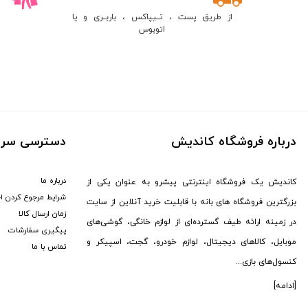
از طریق پست ، تــیپاکس ، باربــری و یا
HP (
8
)
اتوبوس
Microsoft (
23
)
دنای (
1
)
آرگون (
6
)
میکرولب (
2
)
جی بی ال (
1
)
مینگو (
1
)
درباره فروشگاه کاندیش
دسترسی سری
ونزو (
1
)
ویکر (
3
)
درباره ما
کاندیش یک فروشگاه اینترنتی پیشرو به عنوان یکی از
هایسنس (
1
)
شرایط مرجوع کردن ا
بزرگترین فروشگاه های بانه با قابلیت خرید آنلاین از سایت
زمان ارسال کالا
آریته (
1
)
در زمینه ارائه طیف گسترده‌ای از لوازم خانگی، گوشی‌های
پیگیری سفارشات
اسبولی (
1
)
موبایل، کالاهای دیجیتال، لوازم خودرو، گجت، اسپیکر و
تماس با ما
اونیکوما (
28
)
کنسول‌های بازی...
JeDEL (
6
)
[ادامه]
تاکاماتسو (
1
)