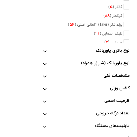
کاتلر (
5
)
کرکماز (
88
)
برند فکر (fakir) آلمانی اصلی (
54
)
لایف اسمایل (
26
)
جیپاس (
2
)
نوع باتری پاوربانک
دلمونتی (
47
)
دلونگی (
5
)
نوع پاوربانک (شارژر همراه)
تفال (
6
)
مشخصات فنی
فیلیپس (
20
)
نسپرسو (
2
)
کلاس وزنی
کراپس (
1
)
ظرفیت اسمی
جی وی سی (
2
)
تعداد درگاه خروجی
پایونیر (
5
)
کنوود (
3
)
قابلیت‌های دستگاه
متفرقه (
660
)