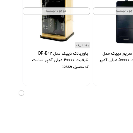
جود نیست
موجود نیست
برند دیپک
 سریع دیپک مدل
پاوربانک دیپک مدل DP-B02
DP-B04 ظرفیت 50000 میلی آمپر
ظرفیت 20000 میلی آمپر ساعت
کد محصول :12832