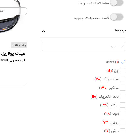
فقط تخفیف دار ها
مو
فقط محصولات موجود
برندها
برند Daisy
عینک پولاریزه 
کد محصول :10016058
Daisy (
1
)
اپل (
161
)
سامسونگ (
20
)
سنکور (
130
)
ناسا الکتریک (
118
)
عرشیا (
156
)
فوما (
28
)
روگن (
73
)
بوش (
17
)