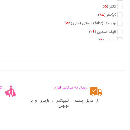
کاتلر (
5
)
کرکماز (
88
)
برند فکر (fakir) آلمانی اصلی (
54
)
لایف اسمایل (
26
)
جیپاس (
2
)
دلمونتی (
47
)
دلونگی (
5
)
تفال (
6
)
فیلیپس (
20
)
نسپرسو (
2
)
ارسـال به سرتاسر ایران
گ
کراپس (
1
)
جی وی سی (
2
)
از طریق پست ، تــیپاکس ، باربــری و یا
اتوبوس
پایونیر (
5
)
کنوود (
3
)
متفرقه (
660
)