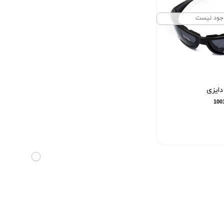
جود نیست
دایزی