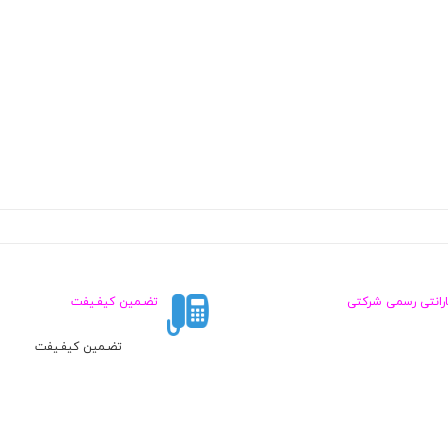
ارانتی رسمی شرکتی
تضـمین کیفـیفت
تضـمین کیفـیفت